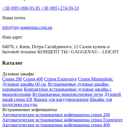
+38 (095) 090-95-95
+38 (095) 274-59-33
Наша почта
info@my-gaggenau.com.ua
Наш адрес
04070, г. Киев, Петра Сагайдачного, 12 Салон кухонь и
бытовой техники КОНЦЕПТ ТЫ / GAGGENAU – LEICHT
Каталог
Духовые шкафы
Серия 200
Серия 400
Серия Expressive
Серия Minimalistic
Духовые шкафы 60 см.
Встраиваемые духовые шкафы-
пароварки
Компактные встраиваемые духовые шкафы с
микроволнами
Встраиваемые микроволновые печи
Духовой
шкаф серии EB
Ящики для вакуумирования
Шкафы для
подогрева посуды
Встраиваемые кофемашины
Автоматические встраиваемые кофемашины серии 200
Автоматические встраиваемые кофемашины серии Expressive
Автоматические встраиваемые кофемашины серии 400