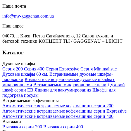
Наша почта
info@my-gaggenau.com.ua
Наш адрес
04070, г. Киев, Петра Сагайдачного, 12 Салон кухонь и
бытовой техники КОНЦЕПТ ТЫ / GAGGENAU – LEICHT
Каталог
Духовые шкафы
Серия 200
Серия 400
Серия Expressive
Серия Minimalistic
Духовые шкафы 60 см.
Встраиваемые духовые шкафы-
пароварки
Компактные встраиваемые духовые шкафы с
микроволнами
Встраиваемые микроволновые печи
Духовой
шкаф серии EB
Ящики для вакуумирования
Шкафы для
подогрева посуды
Встраиваемые кофемашины
Автоматические встраиваемые кофемашины серии 200
Автоматические встраиваемые кофемашины серии Expressive
Автоматические встраиваемые кофемашины серии 400
Вытяжки
Вытяжки серии 200
Вытяжки серии 400