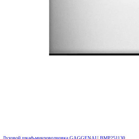
Духовой шкаф-микроволновка GAGGENAU BMP251130