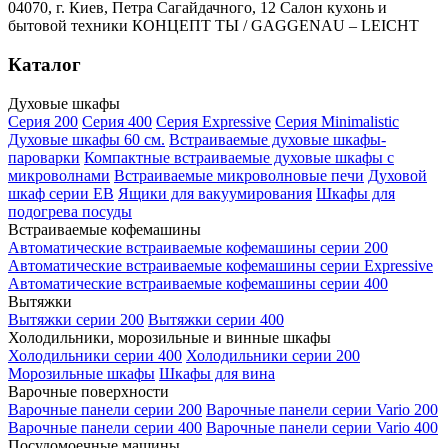
04070, г. Киев, Петра Сагайдачного, 12 Салон кухонь и
бытовой техники КОНЦЕПТ ТЫ / GAGGENAU – LEICHT
Каталог
Духовые шкафы
Серия 200
Серия 400
Серия Expressive
Серия Minimalistic
Духовые шкафы 60 см.
Встраиваемые духовые шкафы-
пароварки
Компактные встраиваемые духовые шкафы с
микроволнами
Встраиваемые микроволновые печи
Духовой
шкаф серии EB
Ящики для вакуумирования
Шкафы для
подогрева посуды
Встраиваемые кофемашины
Автоматические встраиваемые кофемашины серии 200
Автоматические встраиваемые кофемашины серии Expressive
Автоматические встраиваемые кофемашины серии 400
Вытяжки
Вытяжки серии 200
Вытяжки серии 400
Холодильники, морозильные и винные шкафы
Холодильники серии 400
Холодильники серии 200
Морозильные шкафы
Шкафы для вина
Варочные поверхности
Варочные панели серии 200
Варочные панели серии Vario 200
Варочные панели серии 400
Варочные панели серии Vario 400
Посудомоечные машины