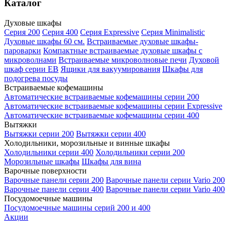
Каталог
Духовые шкафы
Серия 200
Серия 400
Серия Expressive
Серия Minimalistic
Духовые шкафы 60 см.
Встраиваемые духовые шкафы-
пароварки
Компактные встраиваемые духовые шкафы с
микроволнами
Встраиваемые микроволновые печи
Духовой
шкаф серии EB
Ящики для вакуумирования
Шкафы для
подогрева посуды
Встраиваемые кофемашины
Автоматические встраиваемые кофемашины серии 200
Автоматические встраиваемые кофемашины серии Expressive
Автоматические встраиваемые кофемашины серии 400
Вытяжки
Вытяжки серии 200
Вытяжки серии 400
Холодильники, морозильные и винные шкафы
Холодильники серии 400
Холодильники серии 200
Морозильные шкафы
Шкафы для вина
Варочные поверхности
Варочные панели серии 200
Варочные панели серии Vario 200
Варочные панели серии 400
Варочные панели серии Vario 400
Посудомоечные машины
Посудомоечные машины серий 200 и 400
Акции