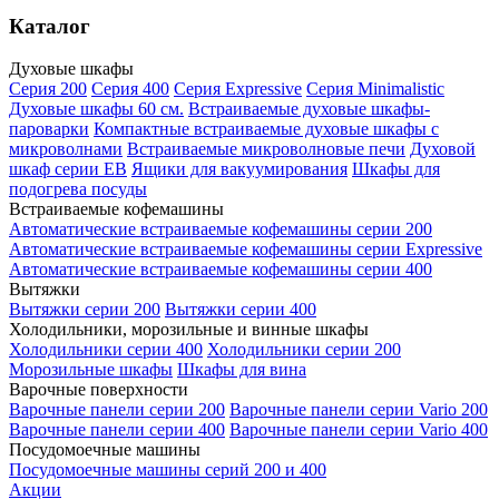
Каталог
Духовые шкафы
Серия 200
Серия 400
Серия Expressive
Серия Minimalistic
Духовые шкафы 60 см.
Встраиваемые духовые шкафы-
пароварки
Компактные встраиваемые духовые шкафы с
микроволнами
Встраиваемые микроволновые печи
Духовой
шкаф серии EB
Ящики для вакуумирования
Шкафы для
подогрева посуды
Встраиваемые кофемашины
Автоматические встраиваемые кофемашины серии 200
Автоматические встраиваемые кофемашины серии Expressive
Автоматические встраиваемые кофемашины серии 400
Вытяжки
Вытяжки серии 200
Вытяжки серии 400
Холодильники, морозильные и винные шкафы
Холодильники серии 400
Холодильники серии 200
Морозильные шкафы
Шкафы для вина
Варочные поверхности
Варочные панели серии 200
Варочные панели серии Vario 200
Варочные панели серии 400
Варочные панели серии Vario 400
Посудомоечные машины
Посудомоечные машины серий 200 и 400
Акции