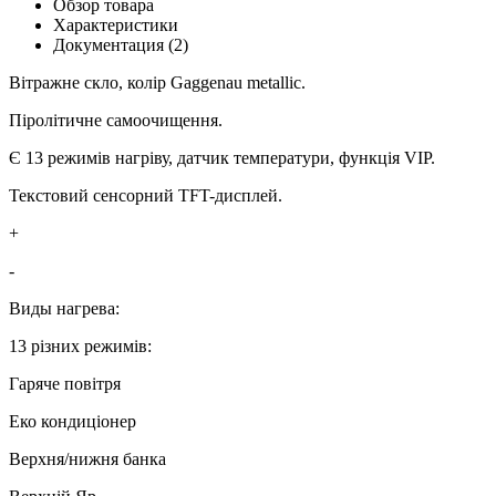
Обзор товара
Характеристики
Документация (2)
Вітражне скло, колір Gaggenau metallic.
Піролітичне самоочищення.
Є 13 режимів нагріву, датчик температури, функція VIP.
Текстовий сенсорний TFT-дисплей.
+
-
Виды нагрева:
13 різних режимів:
Гаряче повітря
Еко кондиціонер
Верхня/нижня банка