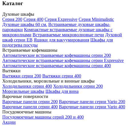
Каталог
Духовые шкафы
Серия 200
Серия 400
Серия Expressive
Серия Minimalistic
Духовые шкафы 60 см.
Встраиваемые духовые шкафы-
пароварки
Компактные встраиваемые духовые шкафы с
микроволнами
Встраиваемые микроволновые печи
Духовой
шкаф серии EB
Ящики для вакуумирования
Шкафы для
подогрева посуды
Встраиваемые кофемашины
Автоматические встраиваемые кофемашины серии 200
Автоматические встраиваемые кофемашины серии Expressive
Автоматические встраиваемые кофемашины серии 400
Вытяжки
Вытяжки серии 200
Вытяжки серии 400
Холодильники, морозильные и винные шкафы
Холодильники серии 400
Холодильники серии 200
Морозильные шкафы
Шкафы для вина
Варочные поверхности
Варочные панели серии 200
Варочные панели серии Vario 200
Варочные панели серии 400
Варочные панели серии Vario 400
Посудомоечные машины
Посудомоечные машины серий 200 и 400
Акции