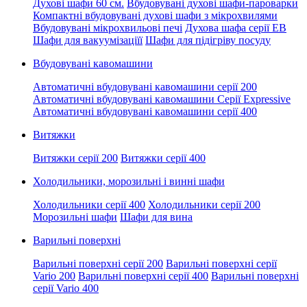
Духові шафи 60 см.
Вбудовувані духові шафи-пароварки
Компактні вбудовувані духові шафи з мікрохвилями
Вбудовувані мікрохвильові печі
Духова шафа серії EB
Шафи для вакуумізаціїї
Шафи для підігріву посуду
Вбудовувані кавомашини
Автоматичні вбудовувані кавомашини серії 200
Автоматичні вбудовувані кавомашини Серії Expressive
Автоматичні вбудовувані кавомашини серії 400
Витяжки
Витяжки серії 200
Витяжки серії 400
Холодильники, морозильні і винні шафи
Холодильники серії 400
Холодильники серії 200
Морозильні шафи
Шафи для вина
Варильні поверхні
Варильні поверхні серії 200
Варильні поверхні серії
Vario 200
Варильні поверхні серії 400
Варильні поверхні
серії Vario 400