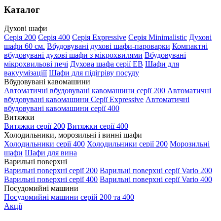
Каталог
Духові шафи
Серія 200
Серія 400
Серія Expressive
Серія Minimalistic
Духові
шафи 60 см.
Вбудовувані духові шафи-пароварки
Компактні
вбудовувані духові шафи з мікрохвилями
Вбудовувані
мікрохвильові печі
Духова шафа серії EB
Шафи для
вакуумізаціїї
Шафи для підігріву посуду
Вбудовувані кавомашини
Автоматичні вбудовувані кавомашини серії 200
Автоматичні
вбудовувані кавомашини Серії Expressive
Автоматичні
вбудовувані кавомашини серії 400
Витяжки
Витяжки серії 200
Витяжки серії 400
Холодильники, морозильні і винні шафи
Холодильники серії 400
Холодильники серії 200
Морозильні
шафи
Шафи для вина
Варильні поверхні
Варильні поверхні серії 200
Варильні поверхні серії Vario 200
Варильні поверхні серії 400
Варильні поверхні серії Vario 400
Посудомийні машини
Посудомийні машини серій 200 та 400
Акції