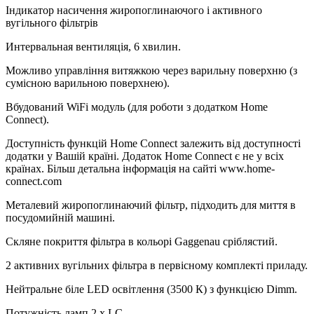
Індикатор насичення жиропоглинаючого і активного
вугільного фільтрів
Интервальная вентиляція, 6 хвилин.
Можливо управління витяжкою через варильну поверхню (з
сумісною варильною поверхнею).
Вбудований WiFi модуль (для роботи з додатком Home
Connect).
Доступність функцій Home Connect залежить від доступності
додатки у Вашій країні. Додаток Home Connect є не у всіх
країнах. Більш детальна інформація на сайті www.home-
connect.com
Металевий жиропоглинаючий фільтр, підходить для миття в
посудомийній машині.
Скляне покриття фільтра в кольорі Gaggenau сріблястий.
2 активних вугільних фільтра в первісному комплекті приладу.
Нейтральне біле LED освітлення (3500 К) з функцією Dimm.
Потужність ламп 2 x LC.