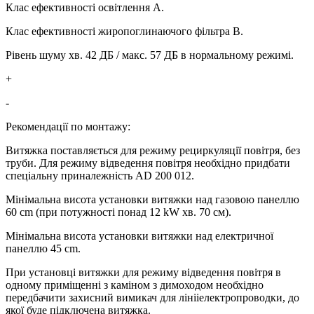
Клас ефективності освітлення A.
Клас ефективності жиропоглинаючого фільтра B.
Рівень шуму хв. 42 ДБ / макс. 57 ДБ в нормальному режимі.
+
-
Рекомендації по монтажу:
Витяжка поставляється для режиму рециркуляції повітря, без
труби. Для режиму відведення повітря необхідно придбати
спеціальну приналежність AD 200 012.
Мінімальна висота установки витяжки над газовою панеллю
60 cm (при потужності понад 12 kW хв. 70 см).
Мінімальна висота установки витяжки над електричної
панеллю 45 cm.
При установці витяжки для режиму відведення повітря в
одному приміщенні з каміном з димоходом необхідно
передбачити захисний вимикач для лінііелектропроводки, до
якої буде підключена витяжка.