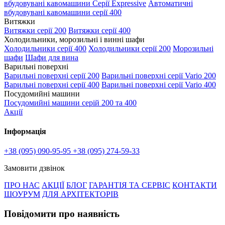
вбудовувані кавомашини Серії Expressive
Автоматичні
вбудовувані кавомашини серії 400
Витяжки
Витяжки серії 200
Витяжки серії 400
Холодильники, морозильні і винні шафи
Холодильники серії 400
Холодильники серії 200
Морозильні
шафи
Шафи для вина
Варильні поверхні
Варильні поверхні серії 200
Варильні поверхні серії Vario 200
Варильні поверхні серії 400
Варильні поверхні серії Vario 400
Посудомийні машини
Посудомийні машини серій 200 та 400
Акції
Інформація
+38 (095) 090-95-95
+38 (095) 274-59-33
Замовити дзвінок
ПРО НАС
АКЦІЇ
БЛОГ
ГАРАНТІЯ ТА СЕРВІС
КОНТАКТИ
ШОУРУМ
ДЛЯ АРХІТЕКТОРІВ
Повідомити про наявність