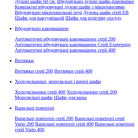
Духові шафи 60 см.
Вбудовувані духові шафи-пароварки
Компактні вбудовувані духові шафи з мікрохвилями
Вбудовувані мікрохвильові печі
Духова шафа серії EB
Шафи для вакуумізаціїї
Шафи для підігріву посуду
Вбудовувані кавомашини
Автоматичні вбудовувані кавомашини серії 200
Автоматичні вбудовувані кавомашини Серії Expressive
Автоматичні вбудовувані кавомашини серії 400
Витяжки
Витяжки серії 200
Витяжки серії 400
Холодильники, морозильні і винні шафи
Холодильники серії 400
Холодильники серії 200
Морозильні шафи
Шафи для вина
Варильні поверхні
Варильні поверхні серії 200
Варильні поверхні серії
Vario 200
Варильні поверхні серії 400
Варильні поверхні
серії Vario 400