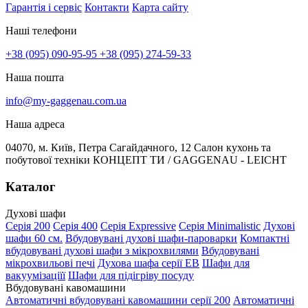
Гарантія і сервіс
Контакти
Карта сайту
Наші телефони
+38 (095) 090-95-95
+38 (095) 274-59-33
Наша пошта
info@my-gaggenau.com.ua
Наша адреса
04070, м. Київ, Петра Сагайдачного, 12 Салон кухонь та
побутової техніки КОНЦЕПТ ТИ / GAGGENAU - LEICHT
Каталог
Духові шафи
Серія 200
Серія 400
Серія Expressive
Серія Minimalistic
Духові
шафи 60 см.
Вбудовувані духові шафи-пароварки
Компактні
вбудовувані духові шафи з мікрохвилями
Вбудовувані
мікрохвильові печі
Духова шафа серії EB
Шафи для
вакуумізаціїї
Шафи для підігріву посуду
Вбудовувані кавомашини
Автоматичні вбудовувані кавомашини серії 200
Автоматичні