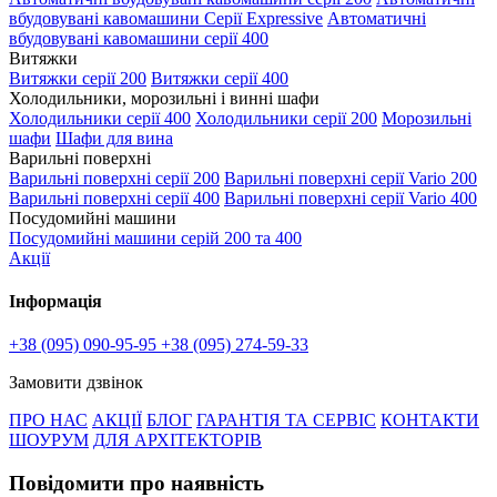
вбудовувані кавомашини Серії Expressive
Автоматичні
вбудовувані кавомашини серії 400
Витяжки
Витяжки серії 200
Витяжки серії 400
Холодильники, морозильні і винні шафи
Холодильники серії 400
Холодильники серії 200
Морозильні
шафи
Шафи для вина
Варильні поверхні
Варильні поверхні серії 200
Варильні поверхні серії Vario 200
Варильні поверхні серії 400
Варильні поверхні серії Vario 400
Посудомийні машини
Посудомийні машини серій 200 та 400
Акції
Інформація
+38 (095) 090-95-95
+38 (095) 274-59-33
Замовити дзвінок
ПРО НАС
АКЦІЇ
БЛОГ
ГАРАНТІЯ ТА СЕРВІС
КОНТАКТИ
ШОУРУМ
ДЛЯ АРХІТЕКТОРІВ
Повідомити про наявність