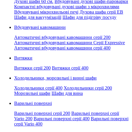
Духові шафи 60 см.
Вбудовувані духові шафи-пароварки
Компактні вбудовувані духові шафи з мікрохвилями
Вбудовувані мікрохвильові печі
Духова шафа серії EB
Шафи для вакуумізаціїї
Шафи для підігріву посуду
Вбудовувані кавомашини
Автоматичні вбудовувані кавомашини серії 200
Автоматичні вбудовувані кавомашини Серії Expressive
Автоматичні вбудовувані кавомашини серії 400
Витяжки
Витяжки серії 200
Витяжки серії 400
Холодильники, морозильні і винні шафи
Холодильники серії 400
Холодильники серії 200
Морозильні шафи
Шафи для вина
Варильні поверхні
Варильні поверхні серії 200
Варильні поверхні серії
Vario 200
Варильні поверхні серії 400
Варильні поверхні
серії Vario 400