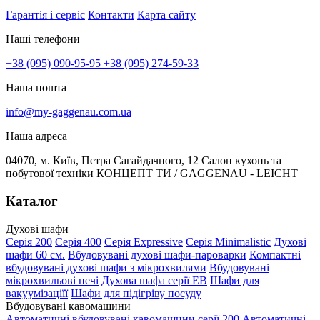
Гарантія і сервіс
Контакти
Карта сайту
Наші телефони
+38 (095) 090-95-95
+38 (095) 274-59-33
Наша пошта
info@my-gaggenau.com.ua
Наша адреса
04070, м. Київ, Петра Сагайдачного, 12 Салон кухонь та
побутової техніки КОНЦЕПТ ТИ / GAGGENAU - LEICHT
Каталог
Духові шафи
Серія 200
Серія 400
Серія Expressive
Серія Minimalistic
Духові
шафи 60 см.
Вбудовувані духові шафи-пароварки
Компактні
вбудовувані духові шафи з мікрохвилями
Вбудовувані
мікрохвильові печі
Духова шафа серії EB
Шафи для
вакуумізаціїї
Шафи для підігріву посуду
Вбудовувані кавомашини
Автоматичні вбудовувані кавомашини серії 200
Автоматичні