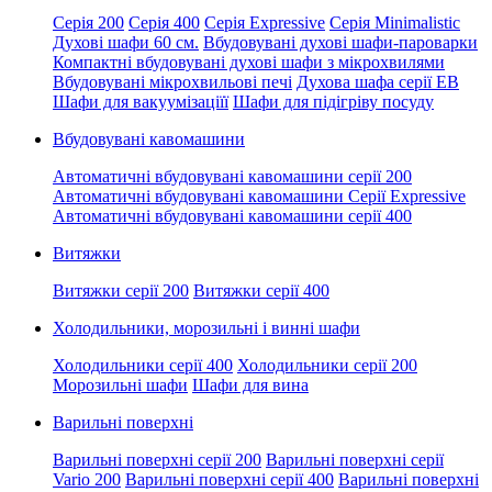
Серія 200
Серія 400
Серія Expressive
Серія Minimalistic
Духові шафи 60 см.
Вбудовувані духові шафи-пароварки
Компактні вбудовувані духові шафи з мікрохвилями
Вбудовувані мікрохвильові печі
Духова шафа серії EB
Шафи для вакуумізаціїї
Шафи для підігріву посуду
Вбудовувані кавомашини
Автоматичні вбудовувані кавомашини серії 200
Автоматичні вбудовувані кавомашини Серії Expressive
Автоматичні вбудовувані кавомашини серії 400
Витяжки
Витяжки серії 200
Витяжки серії 400
Холодильники, морозильні і винні шафи
Холодильники серії 400
Холодильники серії 200
Морозильні шафи
Шафи для вина
Варильні поверхні
Варильні поверхні серії 200
Варильні поверхні серії
Vario 200
Варильні поверхні серії 400
Варильні поверхні