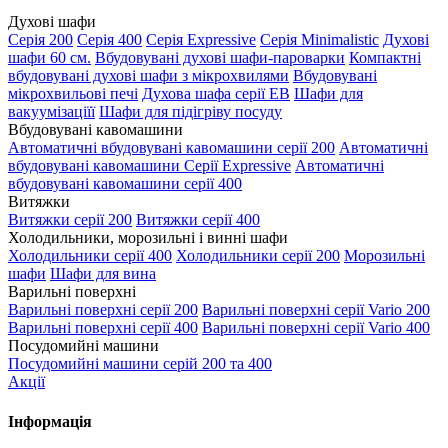
Духові шафи
Серія 200
Серія 400
Серія Expressive
Серія Minimalistic
Духові
шафи 60 см.
Вбудовувані духові шафи-пароварки
Компактні
вбудовувані духові шафи з мікрохвилями
Вбудовувані
мікрохвильові печі
Духова шафа серії EB
Шафи для
вакуумізаціїї
Шафи для підігріву посуду
Вбудовувані кавомашини
Автоматичні вбудовувані кавомашини серії 200
Автоматичні
вбудовувані кавомашини Серії Expressive
Автоматичні
вбудовувані кавомашини серії 400
Витяжки
Витяжки серії 200
Витяжки серії 400
Холодильники, морозильні і винні шафи
Холодильники серії 400
Холодильники серії 200
Морозильні
шафи
Шафи для вина
Варильні поверхні
Варильні поверхні серії 200
Варильні поверхні серії Vario 200
Варильні поверхні серії 400
Варильні поверхні серії Vario 400
Посудомийні машини
Посудомийні машини серій 200 та 400
Акції
Інформація