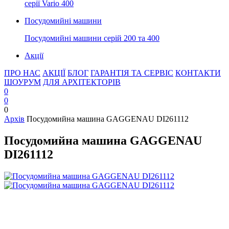
серії Vario 400
Посудомийні машини
Посудомийні машини серій 200 та 400
Акції
ПРО НАС
АКЦІЇ
БЛОГ
ГАРАНТІЯ ТА СЕРВІС
КОНТАКТИ
ШОУРУМ
ДЛЯ АРХІТЕКТОРІВ
0
0
0
Архів
Посудомийна машина GAGGENAU DI261112
Посудомийна машина GAGGENAU
DI261112