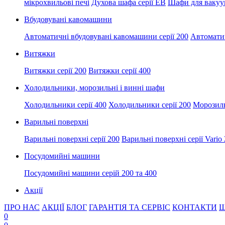
мікрохвильові печі
Духова шафа серії EB
Шафи для вакуум
Вбудовувані кавомашини
Автоматичні вбудовувані кавомашини серії 200
Автоматич
Витяжки
Витяжки серії 200
Витяжки серії 400
Холодильники, морозильні і винні шафи
Холодильники серії 400
Холодильники серії 200
Морозил
Варильні поверхні
Варильні поверхні серії 200
Варильні поверхні серії Vario
Посудомийні машини
Посудомийні машини серій 200 та 400
Акції
ПРО НАС
АКЦІЇ
БЛОГ
ГАРАНТІЯ ТА СЕРВІС
КОНТАКТИ
Ш
0