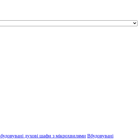
будовувані духові шафи з мікрохвилями
Вбудовувані