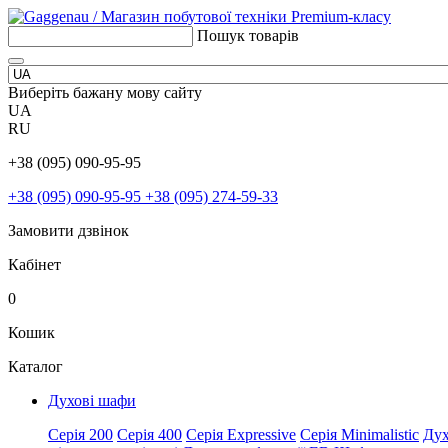
Пошук товарів
Виберіть бажану мову сайту
UA
RU
+38 (095) 090-95-95
+38 (095) 090-95-95
+38 (095) 274-59-33
Замовити дзвінок
Кабінет
0
Кошик
Каталог
Духові шафи
Серія 200
Серія 400
Серія Expressive
Серія Minimalistic
Дух