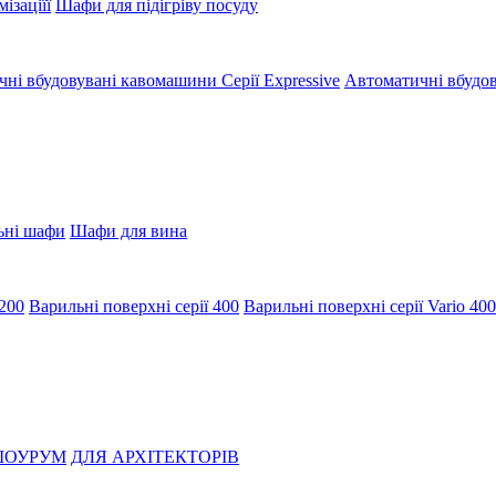
ізаціїї
Шафи для підігріву посуду
ні вбудовувані кавомашини Серії Expressive
Автоматичні вбудов
ьні шафи
Шафи для вина
 200
Варильні поверхні серії 400
Варильні поверхні серії Vario 400
ОУРУМ
ДЛЯ АРХІТЕКТОРІВ