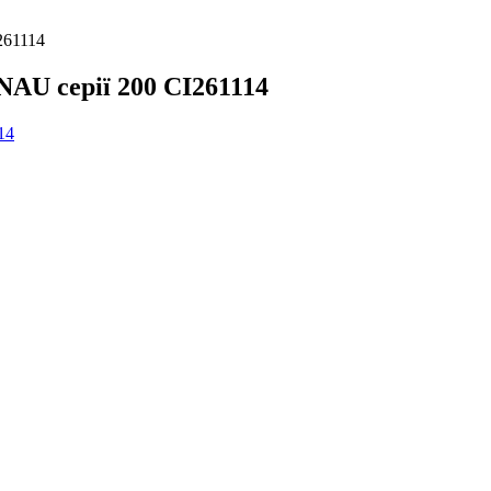
261114
AU серії 200 CI261114