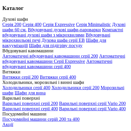
Каталог
Духові шафи
Серія 200
Серія 400
Серія Expressive
Серія Minimalistic
Духові
шафи 60 см.
Вбудовувані духові шафи-пароварки
Компактні
вбудовувані духові шафи з мікрохвилями
Вбудовувані
мікрохвильові печі
Духова шафа серії EB
Шафи для
вакуумізаціїї
Шафи для підігріву посуду
Вбудовувані кавомашини
Автоматичні вбудовувані кавомашини серії 200
Автоматичні
вбудовувані кавомашини Серії Expressive
Автоматичні
вбудовувані кавомашини серії 400
Витяжки
Витяжки серії 200
Витяжки серії 400
Холодильники, морозильні і винні шафи
Холодильники серії 400
Холодильники серії 200
Морозильні
шафи
Шафи для вина
Варильні поверхні
Варильні поверхні серії 200
Варильні поверхні серії Vario 200
Варильні поверхні серії 400
Варильні поверхні серії Vario 400
Посудомийні машини
Посудомийні машини серій 200 та 400
Акції