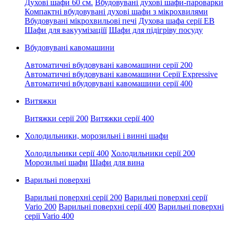
Духові шафи 60 см.
Вбудовувані духові шафи-пароварки
Компактні вбудовувані духові шафи з мікрохвилями
Вбудовувані мікрохвильові печі
Духова шафа серії EB
Шафи для вакуумізаціїї
Шафи для підігріву посуду
Вбудовувані кавомашини
Автоматичні вбудовувані кавомашини серії 200
Автоматичні вбудовувані кавомашини Серії Expressive
Автоматичні вбудовувані кавомашини серії 400
Витяжки
Витяжки серії 200
Витяжки серії 400
Холодильники, морозильні і винні шафи
Холодильники серії 400
Холодильники серії 200
Морозильні шафи
Шафи для вина
Варильні поверхні
Варильні поверхні серії 200
Варильні поверхні серії
Vario 200
Варильні поверхні серії 400
Варильні поверхні
серії Vario 400