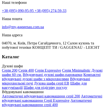
Наші телефони
+38 (095) 090-95-95
+38 (095) 274-59-33
Наша пошта
info@my-gaggenau.com.ua
Наша адреса
04070, м. Київ, Петра Сагайдачного, 12 Салон кухонь та
побутової техніки КОНЦЕПТ ТИ / GAGGENAU - LEICHT
Каталог
Духові шафи
Серія 200
Серія 400
Серія Expressive
Серія Minimalistic
Духові
шафи 60 см.
Вбудовувані духові шафи-пароварки
Компактні
вбудовувані духові шафи з мікрохвилями
Вбудовувані
мікрохвильові печі
Духова шафа серії EB
Шафи для
вакуумізаціїї
Шафи для підігріву посуду
Вбудовувані кавомашини
Автоматичні вбудовувані кавомашини серії 200
Автоматичні
вбудовувані кавомашини Серії Expressive
Автоматичні
вбудовувані кавомашини серії 400