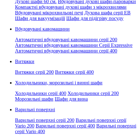
Духові шафи 60 см.
Вбудовувані духові шафи-пароварки
Компактні вбудовувані духові шафи з мікрохвилями
Вбудовувані мікрохвильові печі
Духова шафа серії EB
Шафи для вакуумізаціїї
Шафи для підігріву посуду
Вбудовувані кавомашини
Автоматичні вбудовувані кавомашини серії 200
Автоматичні вбудовувані кавомашини Серії Expressive
Автоматичні вбудовувані кавомашини серії 400
Витяжки
Витяжки серії 200
Витяжки серії 400
Холодильники, морозильні і винні шафи
Холодильники серії 400
Холодильники серії 200
Морозильні шафи
Шафи для вина
Варильні поверхні
Варильні поверхні серії 200
Варильні поверхні серії
Vario 200
Варильні поверхні серії 400
Варильні поверхні
серії Vario 400