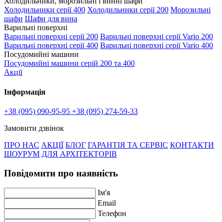
Холодильники, морозильні і винні шафи
Холодильники серії 400
Холодильники серії 200
Морозильні
шафи
Шафи для вина
Варильні поверхні
Варильні поверхні серії 200
Варильні поверхні серії Vario 200
Варильні поверхні серії 400
Варильні поверхні серії Vario 400
Посудомийні машини
Посудомийні машини серій 200 та 400
Акції
Інформація
+38 (095) 090-95-95
+38 (095) 274-59-33
Замовити дзвінок
ПРО НАС
АКЦІЇ
БЛОГ
ГАРАНТІЯ ТА СЕРВІС
КОНТАКТИ
ШОУРУМ
ДЛЯ АРХІТЕКТОРІВ
Повідомити про наявність
Ім'я
Email
Телефон