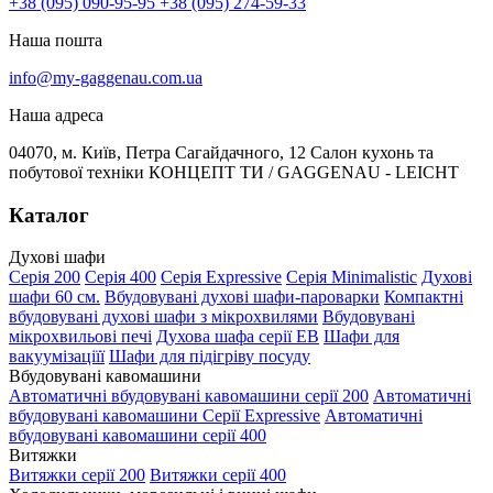
+38 (095) 090-95-95
+38 (095) 274-59-33
Наша пошта
info@my-gaggenau.com.ua
Наша адреса
04070, м. Київ, Петра Сагайдачного, 12 Салон кухонь та
побутової техніки КОНЦЕПТ ТИ / GAGGENAU - LEICHT
Каталог
Духові шафи
Серія 200
Серія 400
Серія Expressive
Серія Minimalistic
Духові
шафи 60 см.
Вбудовувані духові шафи-пароварки
Компактні
вбудовувані духові шафи з мікрохвилями
Вбудовувані
мікрохвильові печі
Духова шафа серії EB
Шафи для
вакуумізаціїї
Шафи для підігріву посуду
Вбудовувані кавомашини
Автоматичні вбудовувані кавомашини серії 200
Автоматичні
вбудовувані кавомашини Серії Expressive
Автоматичні
вбудовувані кавомашини серії 400
Витяжки
Витяжки серії 200
Витяжки серії 400