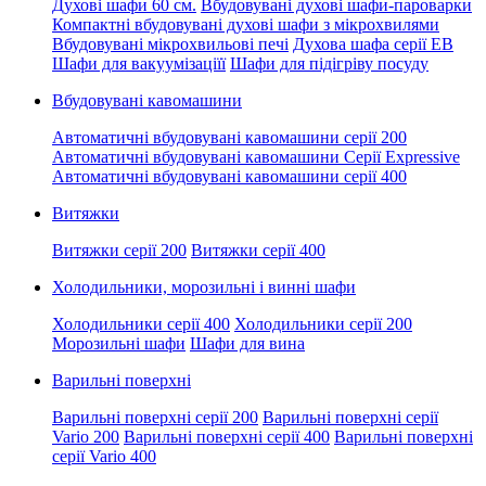
Духові шафи 60 см.
Вбудовувані духові шафи-пароварки
Компактні вбудовувані духові шафи з мікрохвилями
Вбудовувані мікрохвильові печі
Духова шафа серії EB
Шафи для вакуумізаціїї
Шафи для підігріву посуду
Вбудовувані кавомашини
Автоматичні вбудовувані кавомашини серії 200
Автоматичні вбудовувані кавомашини Серії Expressive
Автоматичні вбудовувані кавомашини серії 400
Витяжки
Витяжки серії 200
Витяжки серії 400
Холодильники, морозильні і винні шафи
Холодильники серії 400
Холодильники серії 200
Морозильні шафи
Шафи для вина
Варильні поверхні
Варильні поверхні серії 200
Варильні поверхні серії
Vario 200
Варильні поверхні серії 400
Варильні поверхні
серії Vario 400