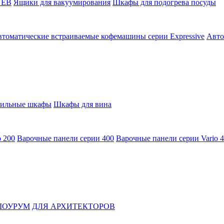
 EB
Ящики для вакуумирования
Шкафы для подогрева посуды
томатические встраиваемые кофемашины серии Expressive
Авто
ильные шкафы
Шкафы для вина
o 200
Варочные панели серии 400
Варочные панели серии Vario 
ОУРУМ
ДЛЯ АРХИТЕКТОРОВ