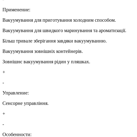
Применение:
Вакуумування для приготування холодним способом.
Вакуумування для швидкого маринування та ароматизації.
Більш тривале зберігання завдяки вакуумуванню.
Вакуумування зовнішніх контейнерів.
Зовнішнє вакуумування рідин у пляшках.
+
-
Управление:
Сенсорне управління.
+
-
Особенности: