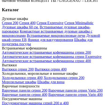
бытовой техники КОНЦЕПТ ТЫ / GAGGENAU – LEICHT
Каталог
Духовые шкафы
Серия 200
Серия 400
Серия Expressive
Серия Minimalistic
Духовые шкафы 60 см.
Встраиваемые духовые шкафы-
пароварки
Компактные встраиваемые духовые шкафы с
микроволнами
Встраиваемые микроволновые печи
Духовой
шкаф серии EB
Ящики для вакуумирования
Шкафы для
подогрева посуды
Встраиваемые кофемашины
Автоматические встраиваемые кофемашины серии 200
Автоматические встраиваемые кофемашины серии Expressive
Автоматические встраиваемые кофемашины серии 400
Вытяжки
Вытяжки серии 200
Вытяжки серии 400
Холодильники, морозильные и винные шкафы
Холодильники серии 400
Холодильники серии 200
Морозильные шкафы
Шкафы для вина
Варочные поверхности
Варочные панели серии 200
Варочные панели серии Vario 200
Варочные панели серии 400
Варочные панели серии Vario 400
Посудомоечные машины
Посудомоечные машины серий 200 и 400