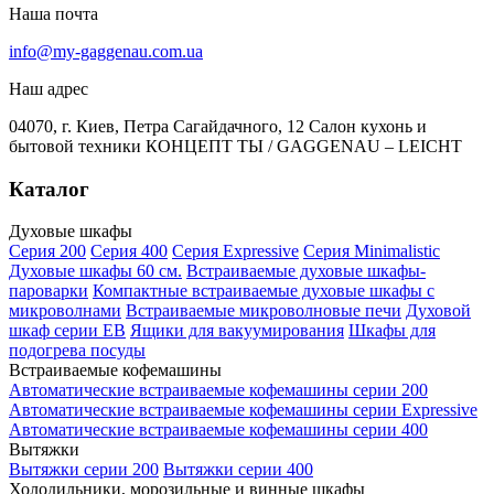
Наша почта
info@my-gaggenau.com.ua
Наш адрес
04070, г. Киев, Петра Сагайдачного, 12 Салон кухонь и
бытовой техники КОНЦЕПТ ТЫ / GAGGENAU – LEICHT
Каталог
Духовые шкафы
Серия 200
Серия 400
Серия Expressive
Серия Minimalistic
Духовые шкафы 60 см.
Встраиваемые духовые шкафы-
пароварки
Компактные встраиваемые духовые шкафы с
микроволнами
Встраиваемые микроволновые печи
Духовой
шкаф серии EB
Ящики для вакуумирования
Шкафы для
подогрева посуды
Встраиваемые кофемашины
Автоматические встраиваемые кофемашины серии 200
Автоматические встраиваемые кофемашины серии Expressive
Автоматические встраиваемые кофемашины серии 400
Вытяжки
Вытяжки серии 200
Вытяжки серии 400
Холодильники, морозильные и винные шкафы