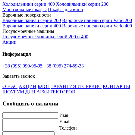
Холодильники серии 400
Холодильники серии 200
Морозильные шкафы
Шкафы для вина
Варочные поверхности
Варочные панели серии 200
Варочные панели серии Vario 200
Варочные панели серии 400
Варочные панели серии Vario 400
Посудомоечные машины
Посудомоечные машины серий 200 и 400
Акции
Информация
+38 (095) 090-95-95
+38 (095) 274-59-33
Заказать звонок
О НАС
АКЦИИ
БЛОГ
ГАРАНТИЯ И СЕРВИС
КОНТАКТЫ
ШОУРУМ
ДЛЯ АРХИТЕКТОРОВ
Сообщить о наличии
Имя
Email
Телефон