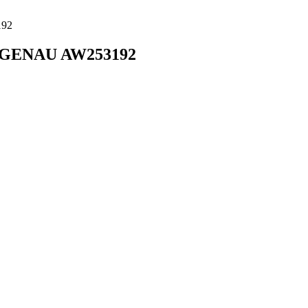
192
GGENAU AW253192