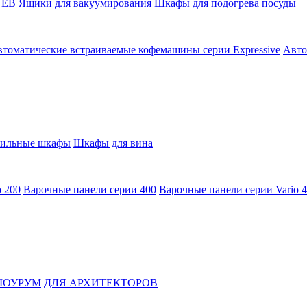
 EB
Ящики для вакуумирования
Шкафы для подогрева посуды
томатические встраиваемые кофемашины серии Expressive
Авто
ильные шкафы
Шкафы для вина
o 200
Варочные панели серии 400
Варочные панели серии Vario 
ОУРУМ
ДЛЯ АРХИТЕКТОРОВ