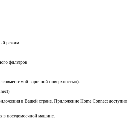
ный режим.
ного фильтров
с совместимой варочной поверхностью).
ect).
иложения в Вашей стране. Приложение Home Connect доступно н
я в посудомоечной машине.