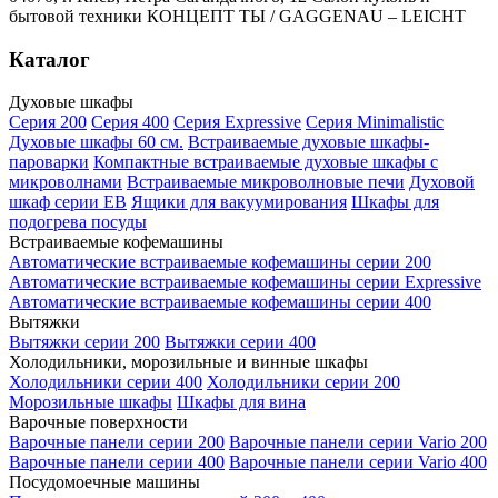
бытовой техники КОНЦЕПТ ТЫ / GAGGENAU – LEICHT
Каталог
Духовые шкафы
Серия 200
Серия 400
Серия Expressive
Серия Minimalistic
Духовые шкафы 60 см.
Встраиваемые духовые шкафы-
пароварки
Компактные встраиваемые духовые шкафы с
микроволнами
Встраиваемые микроволновые печи
Духовой
шкаф серии EB
Ящики для вакуумирования
Шкафы для
подогрева посуды
Встраиваемые кофемашины
Автоматические встраиваемые кофемашины серии 200
Автоматические встраиваемые кофемашины серии Expressive
Автоматические встраиваемые кофемашины серии 400
Вытяжки
Вытяжки серии 200
Вытяжки серии 400
Холодильники, морозильные и винные шкафы
Холодильники серии 400
Холодильники серии 200
Морозильные шкафы
Шкафы для вина
Варочные поверхности
Варочные панели серии 200
Варочные панели серии Vario 200
Варочные панели серии 400
Варочные панели серии Vario 400
Посудомоечные машины