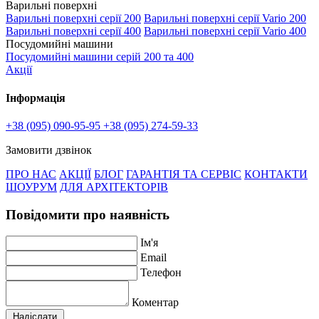
Варильні поверхні
Варильні поверхні серії 200
Варильні поверхні серії Vario 200
Варильні поверхні серії 400
Варильні поверхні серії Vario 400
Посудомийні машини
Посудомийні машини серій 200 та 400
Акції
Інформація
+38 (095) 090-95-95
+38 (095) 274-59-33
Замовити дзвінок
ПРО НАС
АКЦІЇ
БЛОГ
ГАРАНТІЯ ТА СЕРВІС
КОНТАКТИ
ШОУРУМ
ДЛЯ АРХІТЕКТОРІВ
Повідомити про наявність
Ім'я
Email
Телефон
Коментар
Надіслати