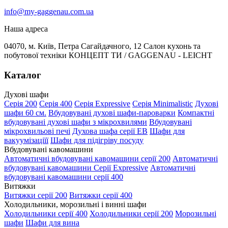
info@my-gaggenau.com.ua
Наша адреса
04070, м. Київ, Петра Сагайдачного, 12 Салон кухонь та
побутової техніки КОНЦЕПТ ТИ / GAGGENAU - LEICHT
Каталог
Духові шафи
Серія 200
Серія 400
Серія Expressive
Серія Minimalistic
Духові
шафи 60 см.
Вбудовувані духові шафи-пароварки
Компактні
вбудовувані духові шафи з мікрохвилями
Вбудовувані
мікрохвильові печі
Духова шафа серії EB
Шафи для
вакуумізаціїї
Шафи для підігріву посуду
Вбудовувані кавомашини
Автоматичні вбудовувані кавомашини серії 200
Автоматичні
вбудовувані кавомашини Серії Expressive
Автоматичні
вбудовувані кавомашини серії 400
Витяжки
Витяжки серії 200
Витяжки серії 400
Холодильники, морозильні і винні шафи
Холодильники серії 400
Холодильники серії 200
Морозильні
шафи
Шафи для вина