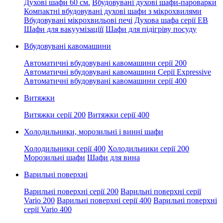
Духові шафи 60 см.
Вбудовувані духові шафи-пароварки
Компактні вбудовувані духові шафи з мікрохвилями
Вбудовувані мікрохвильові печі
Духова шафа серії EB
Шафи для вакуумізаціїї
Шафи для підігріву посуду
Вбудовувані кавомашини
Автоматичні вбудовувані кавомашини серії 200
Автоматичні вбудовувані кавомашини Серії Expressive
Автоматичні вбудовувані кавомашини серії 400
Витяжки
Витяжки серії 200
Витяжки серії 400
Холодильники, морозильні і винні шафи
Холодильники серії 400
Холодильники серії 200
Морозильні шафи
Шафи для вина
Варильні поверхні
Варильні поверхні серії 200
Варильні поверхні серії
Vario 200
Варильні поверхні серії 400
Варильні поверхні
серії Vario 400