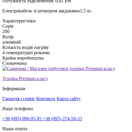
Потужність підключення: 0,81 kW.
Електрокабель зі штекером завдовжки1,5 m.
Xарактеристики
Серія
200
Колір
алюміній
Кількість видів нагріву
4 температурні режими
Країна виробництва
Словаччина
Техніка Premium класу
Інформація
Гарантія і сервіс
Контакти
Карта сайту
Наші телефони
+38 (095) 090-95-95
+38 (095) 274-59-33
Наша пошта