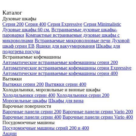
Каталог
Духовые шкафы
Серия 200
Серия 400
Серия Expressive
Серия Minimalistic
Духовые шкафы 60 см.
Встраиваемые духовые шкафы-
пароварки
Компактные встраиваемые духовые шкафы с
микроволнами
Встраиваемые микроволновые печи
Духовой
шкаф серии EB
Ящики для вакуумирования
Шкафы для
подогрева посуды
Встраиваемые кофемашины
Автоматические встраиваемые кофемашины серии 200
Автоматические встраиваемые кофемашины серии Expressive
Автоматические встраиваемые кофемашины серии 400
Вытяжки
Вытяжки серии 200
Вытяжки серии 400
Холодильники, морозильные и винные шкафы
Холодильники серии 400
Холодильники серии 200
Морозильные шкафы
Шкафы для вина
Варочные поверхности
Варочные панели серии 200
Варочные панели серии Vario 200
Варочные панели серии 400
Варочные панели серии Vario 400
Посудомоечные машины
Посудомоечные машины серий 200 и 400
Акции