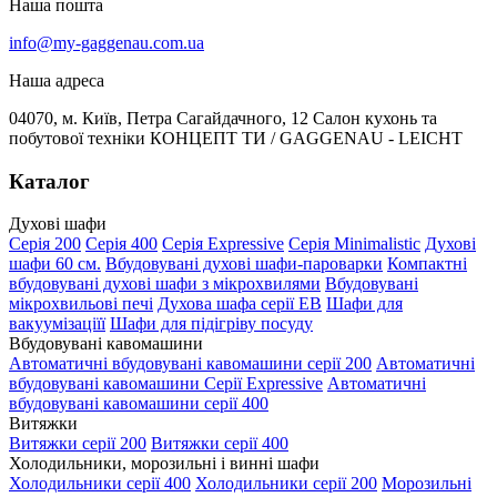
Наша пошта
info@my-gaggenau.com.ua
Наша адреса
04070, м. Київ, Петра Сагайдачного, 12 Салон кухонь та
побутової техніки КОНЦЕПТ ТИ / GAGGENAU - LEICHT
Каталог
Духові шафи
Серія 200
Серія 400
Серія Expressive
Серія Minimalistic
Духові
шафи 60 см.
Вбудовувані духові шафи-пароварки
Компактні
вбудовувані духові шафи з мікрохвилями
Вбудовувані
мікрохвильові печі
Духова шафа серії EB
Шафи для
вакуумізаціїї
Шафи для підігріву посуду
Вбудовувані кавомашини
Автоматичні вбудовувані кавомашини серії 200
Автоматичні
вбудовувані кавомашини Серії Expressive
Автоматичні
вбудовувані кавомашини серії 400
Витяжки
Витяжки серії 200
Витяжки серії 400
Холодильники, морозильні і винні шафи
Холодильники серії 400
Холодильники серії 200
Морозильні