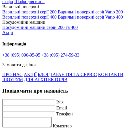
шафи
Шафи для вина
Варильні поверхні
Варильні поверхні серії 200
Варильні поверхні серії Vario 200
Варильні поверхні серії 400
Варильні поверхні серії Vario 400
Посудомийні машини
Посудомийні машини серій 200 та 400
Акції
Інформація
+38 (095) 090-95-95
+38 (095) 274-59-33
Замовити дзвінок
ПРО НАС
АКЦІЇ
БЛОГ
ГАРАНТІЯ ТА СЕРВІС
КОНТАКТИ
ШОУРУМ
ДЛЯ АРХІТЕКТОРІВ
Повідомити про наявність
Ім'я
Email
Телефон
Коментар