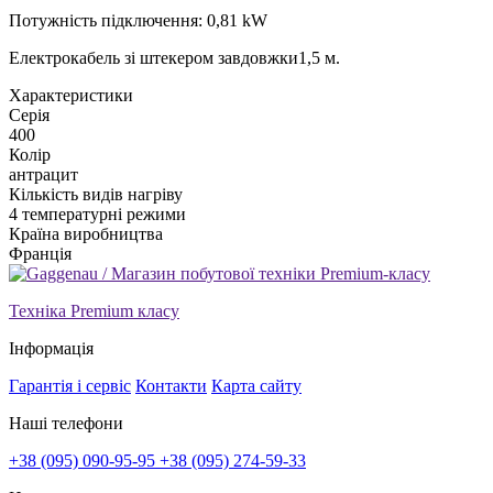
Потужність підключення: 0,81 kW
Електрокабель зі штекером завдовжки1,5 м.
Xарактеристики
Серія
400
Колір
антрацит
Кількість видів нагріву
4 температурні режими
Країна виробництва
Франція
Техніка Premium класу
Інформація
Гарантія і сервіс
Контакти
Карта сайту
Наші телефони
+38 (095) 090-95-95
+38 (095) 274-59-33