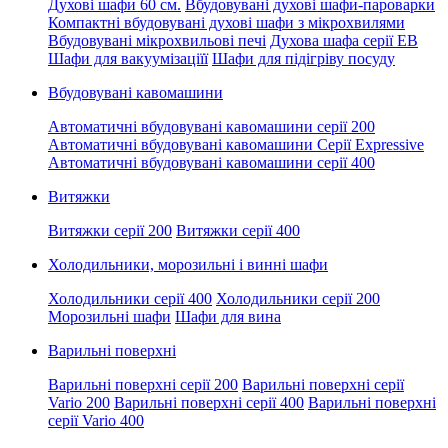
Духові шафи 60 см.
Вбудовувані духові шафи-пароварки
Компактні вбудовувані духові шафи з мікрохвилями
Вбудовувані мікрохвильові печі
Духова шафа серії EB
Шафи для вакуумізаціїї
Шафи для підігріву посуду
Вбудовувані кавомашини
Автоматичні вбудовувані кавомашини серії 200
Автоматичні вбудовувані кавомашини Серії Expressive
Автоматичні вбудовувані кавомашини серії 400
Витяжки
Витяжки серії 200
Витяжки серії 400
Холодильники, морозильні і винні шафи
Холодильники серії 400
Холодильники серії 200
Морозильні шафи
Шафи для вина
Варильні поверхні
Варильні поверхні серії 200
Варильні поверхні серії
Vario 200
Варильні поверхні серії 400
Варильні поверхні
серії Vario 400