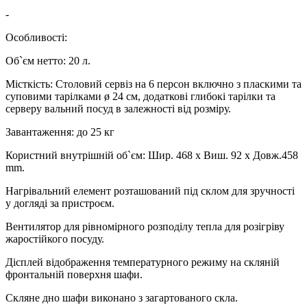
-
Особливості:
Об`єм нетто: 20 л.
Місткість: Столовий сервіз на 6 персон включно з пласкими та
суповими тарілками ø 24 см, додаткові глибокі тарілки та
серверу вальний посуд в залежності від розміру.
Завантаження: до 25 кг
Користний внутрішній об`єм: Шир. 468 x Виш. 92 x Довж.458
mm.
Нагрівальний елемент розташований під склом для зручності
у догляді за пристроєм.
Вентилятор для рівномірного розподілу тепла для розігріву
жаростійкого посуду.
Дісплей відображення температурного режиму на скляній
фронтальній поверхня шафи.
Скляне дно шафи виконано з загартованого скла.