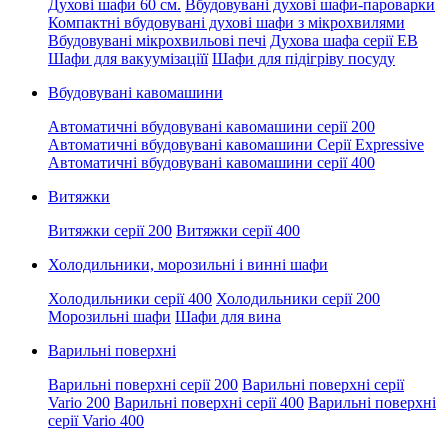
Духові шафи 60 см.
Вбудовувані духові шафи-пароварки
Компактні вбудовувані духові шафи з мікрохвилями
Вбудовувані мікрохвильові печі
Духова шафа серії EB
Шафи для вакуумізаціїї
Шафи для підігріву посуду
Вбудовувані кавомашини
Автоматичні вбудовувані кавомашини серії 200
Автоматичні вбудовувані кавомашини Серії Expressive
Автоматичні вбудовувані кавомашини серії 400
Витяжки
Витяжки серії 200
Витяжки серії 400
Холодильники, морозильні і винні шафи
Холодильники серії 400
Холодильники серії 200
Морозильні шафи
Шафи для вина
Варильні поверхні
Варильні поверхні серії 200
Варильні поверхні серії
Vario 200
Варильні поверхні серії 400
Варильні поверхні
серії Vario 400