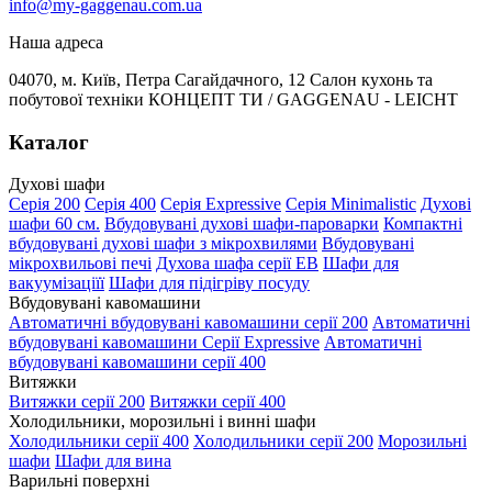
info@my-gaggenau.com.ua
Наша адреса
04070, м. Київ, Петра Сагайдачного, 12 Салон кухонь та
побутової техніки КОНЦЕПТ ТИ / GAGGENAU - LEICHT
Каталог
Духові шафи
Серія 200
Серія 400
Серія Expressive
Серія Minimalistic
Духові
шафи 60 см.
Вбудовувані духові шафи-пароварки
Компактні
вбудовувані духові шафи з мікрохвилями
Вбудовувані
мікрохвильові печі
Духова шафа серії EB
Шафи для
вакуумізаціїї
Шафи для підігріву посуду
Вбудовувані кавомашини
Автоматичні вбудовувані кавомашини серії 200
Автоматичні
вбудовувані кавомашини Серії Expressive
Автоматичні
вбудовувані кавомашини серії 400
Витяжки
Витяжки серії 200
Витяжки серії 400
Холодильники, морозильні і винні шафи
Холодильники серії 400
Холодильники серії 200
Морозильні
шафи
Шафи для вина
Варильні поверхні