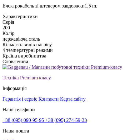
Електрокабель зі штекером завдовжки1,5 m.
Xарактеристики
Серія
200
Колір
нержавіюча сталь
Кількість видів нагріву
4 температурні режими
Країна виробництва
Словаччина
Техніка Premium класу
Інформація
Гарантія і сервіс
Контакти
Карта сайту
Наші телефони
+38 (095) 090-95-95
+38 (095) 274-59-33
Наша пошта