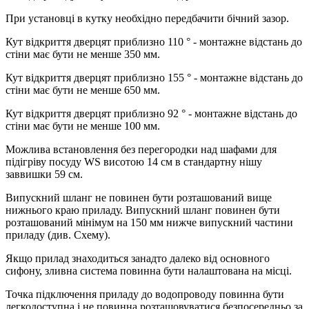
При установці в кутку необхідно передбачити бічний зазор.
Кут відкриття дверцят приблизно 110 ° - монтажне відстань до
стіни має бути не менше 350 мм.
Кут відкриття дверцят приблизно 155 ° - монтажне відстань до
стіни має бути не менше 650 мм.
Кут відкриття дверцят приблизно 92 ° - монтажне відстань до
стіни має бути не менше 100 мм.
Можлива встановлення без перегородки над шафами для
підігріву посуду WS висотою 14 см в стандартну нішу
заввишки 59 см.
Випускний шланг не повинен бути розташований вище
нижнього краю приладу. Випускний шланг повинен бути
розташований мінімум на 150 мм нижче випускний частини
приладу (див. Схему).
Якщо прилад знаходиться занадто далеко від основного
сифону, зливна система повинна бути налаштована на місці.
Точка підключення приладу до водопроводу повинна бути
легкодоступна і не повинна розташовуватися безпосередньо за