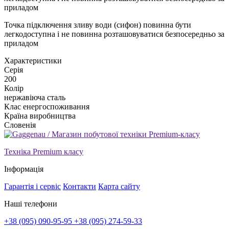
приладом
Точка підключення зливу води (сифон) повинна бути
легкодоступна і не повинна розташовуватися безпосередньо за
приладом
Xарактеристики
Серія
200
Колір
нержавіюча сталь
Клас енергоспоживання
Країна виробництва
Словенія
Техніка Premium класу
Інформація
Гарантія і сервіс
Контакти
Карта сайту
Наші телефони
+38 (095) 090-95-95
+38 (095) 274-59-33