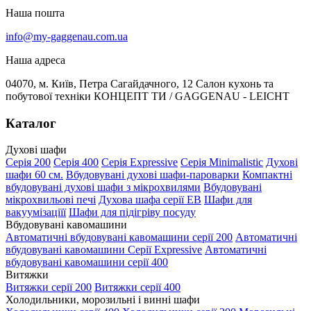
Наша пошта
info@my-gaggenau.com.ua
Наша адреса
04070, м. Київ, Петра Сагайдачного, 12 Салон кухонь та
побутової техніки КОНЦЕПТ ТИ / GAGGENAU - LEICHT
Каталог
Духові шафи
Серія 200
Серія 400
Серія Expressive
Серія Minimalistic
Духові
шафи 60 см.
Вбудовувані духові шафи-пароварки
Компактні
вбудовувані духові шафи з мікрохвилями
Вбудовувані
мікрохвильові печі
Духова шафа серії EB
Шафи для
вакуумізаціїї
Шафи для підігріву посуду
Вбудовувані кавомашини
Автоматичні вбудовувані кавомашини серії 200
Автоматичні
вбудовувані кавомашини Серії Expressive
Автоматичні
вбудовувані кавомашини серії 400
Витяжки
Витяжки серії 200
Витяжки серії 400
Холодильники, морозильні і винні шафи