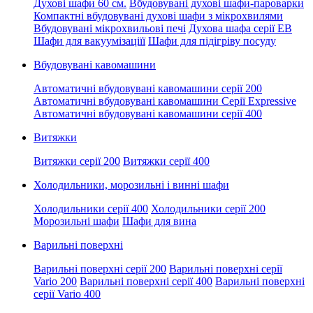
Духові шафи 60 см.
Вбудовувані духові шафи-пароварки
Компактні вбудовувані духові шафи з мікрохвилями
Вбудовувані мікрохвильові печі
Духова шафа серії EB
Шафи для вакуумізаціїї
Шафи для підігріву посуду
Вбудовувані кавомашини
Автоматичні вбудовувані кавомашини серії 200
Автоматичні вбудовувані кавомашини Серії Expressive
Автоматичні вбудовувані кавомашини серії 400
Витяжки
Витяжки серії 200
Витяжки серії 400
Холодильники, морозильні і винні шафи
Холодильники серії 400
Холодильники серії 200
Морозильні шафи
Шафи для вина
Варильні поверхні
Варильні поверхні серії 200
Варильні поверхні серії
Vario 200
Варильні поверхні серії 400
Варильні поверхні
серії Vario 400