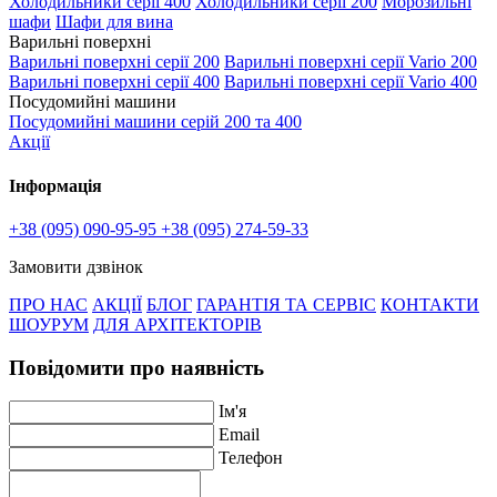
Холодильники серії 400
Холодильники серії 200
Морозильні
шафи
Шафи для вина
Варильні поверхні
Варильні поверхні серії 200
Варильні поверхні серії Vario 200
Варильні поверхні серії 400
Варильні поверхні серії Vario 400
Посудомийні машини
Посудомийні машини серій 200 та 400
Акції
Інформація
+38 (095) 090-95-95
+38 (095) 274-59-33
Замовити дзвінок
ПРО НАС
АКЦІЇ
БЛОГ
ГАРАНТІЯ ТА СЕРВІС
КОНТАКТИ
ШОУРУМ
ДЛЯ АРХІТЕКТОРІВ
Повідомити про наявність
Ім'я
Email
Телефон