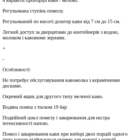
4 варіанти пропорції кави / молоко.
Регульована ступінь помолу.
Регульований по висоті дозатор кави від 7 см до 15 см.
Легкий доступ за дверцятами до контейнерів з водою,
молоком і кавовими зернами.
+
-
Особливості:
Не потребує обслуговування кавомолка з керамічними
дисками.
Окремий ящик для другого типу меленої кави.
Водяна помпа з тиском 19 бар
Подвійний цикл помелу і заварювання для екстра
інтенсивності напою.
Помол і заварювання кави при виборі двох порцій одного
типу напою відбувається окремо для кожної з порцій