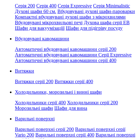
Серія 200
Серія 400
Серія Expressive
Серія Minimalistic
Духові шафи 60 см.
Вбудовувані духові шафи-пароварки
Компактні вбудовувані духові шафи з мікрохвилями
Вбудовувані мікрохвильові печі
Духова шафа серії EB
Шафи для вакуумізаціїї
Шафи для підігріву посуду
Вбудовувані кавомашини
Автоматичні вбудовувані кавомашини серії 200
Автоматичні вбудовувані кавомашини Серії Expressive
Автоматичні вбудовувані кавомашини серії 400
Витяжки
Витяжки серії 200
Витяжки серії 400
Холодильники, морозильні і винні шафи
Холодильники серії 400
Холодильники серії 200
Морозильні шафи
Шафи для вина
Варильні поверхні
Варильні поверхні серії 200
Варильні поверхні серії
Vario 200
Варильні поверхні серії 400
Варильні поверхні