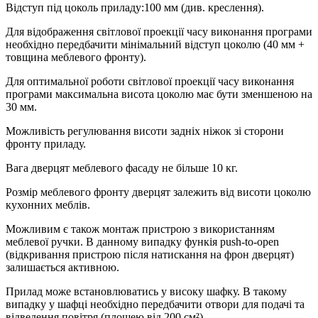
Відступ під цоколь приладу:100 мм (див. креслення).
Для відображення світлової проекції часу виконання програми
необхідно передбачити мінімальний відступ цоколю (40 мм +
товщина меблевого фронту).
Для оптимальної роботи світлової проекції часу виконання
програми максимальна висота цоколю має бути зменшеною на
30 мм.
Можливість регулювання висоти задніх ніжок зі сторони
фронту приладу.
Вага дверцят меблевого фасаду не більше 10 кг.
Розмір меблевого фронту дверцят залежить від висоти цоколю
кухонних меблів.
Можливим є також монтаж пристрою з використанням
меблевої ручки. В данному випадку функія push-to-open
(відкривання пристрою після натискання на фрон дверцят)
залишається активною.
Прилад може встановлюватись у високу шафку. В такому
випадку у шафці необхідно передбачити отвори для подачі та
відведення повітря (площею від 200 см²).