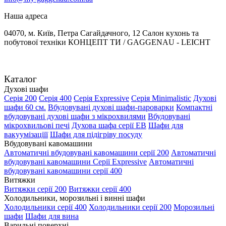
Наша адреса
04070, м. Київ, Петра Сагайдачного, 12 Салон кухонь та
побутової техніки КОНЦЕПТ ТИ / GAGGENAU - LEICHT
Каталог
Духові шафи
Серія 200
Серія 400
Серія Expressive
Серія Minimalistic
Духові
шафи 60 см.
Вбудовувані духові шафи-пароварки
Компактні
вбудовувані духові шафи з мікрохвилями
Вбудовувані
мікрохвильові печі
Духова шафа серії EB
Шафи для
вакуумізаціїї
Шафи для підігріву посуду
Вбудовувані кавомашини
Автоматичні вбудовувані кавомашини серії 200
Автоматичні
вбудовувані кавомашини Серії Expressive
Автоматичні
вбудовувані кавомашини серії 400
Витяжки
Витяжки серії 200
Витяжки серії 400
Холодильники, морозильні і винні шафи
Холодильники серії 400
Холодильники серії 200
Морозильні
шафи
Шафи для вина
Варильні поверхні