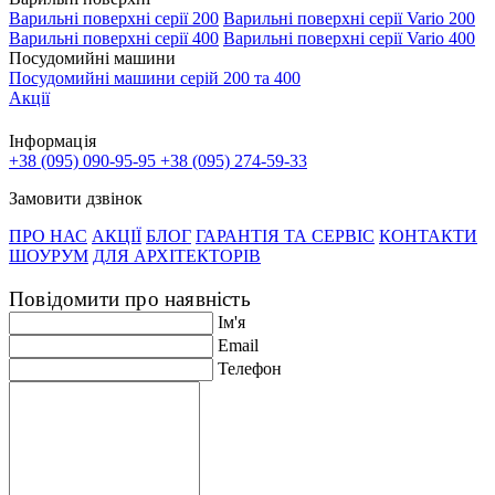
Варильні поверхні серії 200
Варильні поверхні серії Vario 200
Варильні поверхні серії 400
Варильні поверхні серії Vario 400
Посудомийні машини
Посудомийні машини серій 200 та 400
Акції
Інформація
+38 (095) 090-95-95
+38 (095) 274-59-33
Замовити дзвінок
ПРО НАС
АКЦІЇ
БЛОГ
ГАРАНТІЯ ТА СЕРВІС
КОНТАКТИ
ШОУРУМ
ДЛЯ АРХІТЕКТОРІВ
Повідомити про наявність
Ім'я
Email
Телефон