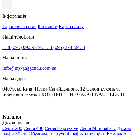
Інформація
Гарантія і сервіс
Контакти
Карта сайту
Наші телефони
+38 (095) 090-95-95
+38 (095) 274-59-33
Наша пошта
info@my-gaggenau.com.ua
Наша адреса
04070, м. Київ, Петра Сагайдачного, 12 Салон кухонь та
побутової техніки КОНЦЕПТ ТИ / GAGGENAU - LEICHT
Каталог
Духові шафи
Серія 200
Серія 400
Серія Expressive
Серія Minimalistic
Духові
шафи 60 см.
Вбудовувані духові шафи-пароварки
Компактні