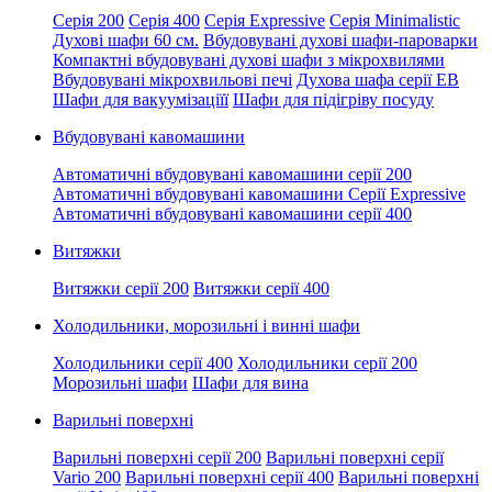
Серія 200
Серія 400
Серія Expressive
Серія Minimalistic
Духові шафи 60 см.
Вбудовувані духові шафи-пароварки
Компактні вбудовувані духові шафи з мікрохвилями
Вбудовувані мікрохвильові печі
Духова шафа серії EB
Шафи для вакуумізаціїї
Шафи для підігріву посуду
Вбудовувані кавомашини
Автоматичні вбудовувані кавомашини серії 200
Автоматичні вбудовувані кавомашини Серії Expressive
Автоматичні вбудовувані кавомашини серії 400
Витяжки
Витяжки серії 200
Витяжки серії 400
Холодильники, морозильні і винні шафи
Холодильники серії 400
Холодильники серії 200
Морозильні шафи
Шафи для вина
Варильні поверхні
Варильні поверхні серії 200
Варильні поверхні серії
Vario 200
Варильні поверхні серії 400
Варильні поверхні