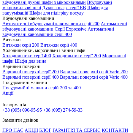
вбудовувані духові шафи з мікрохвилями
Вбудовувані
мікрохвильові печі
Духова шафа серії EB
Шафи для
вакуумізаціїї
Шафи для підігріву посуду
Вбудовувані кавомашини
Автоматичні вбудовувані кавомашини серії 200
Автоматичні
вбудовувані кавомашини Серії Expressive
Автоматичні
вбудовувані кавомашини серії 400
Витяжки
Витяжки серії 200
Витяжки серії 400
Холодильники, морозильні і винні шафи
Холодильники серії 400
Холодильники серії 200
Морозильні
шафи
Шафи для вина
Варильні поверхні
Варильні поверхні серії 200
Варильні поверхні серії Vario 200
Варильні поверхні серії 400
Варильні поверхні серії Vario 400
Посудомийні машини
Посудомийні машини серій 200 та 400
Акції
Інформація
+38 (095) 090-95-95
+38 (095) 274-59-33
Замовити дзвінок
ПРО НАС
АКЦІЇ
БЛОГ
ГАРАНТІЯ ТА СЕРВІС
КОНТАКТИ