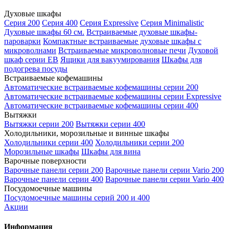
Духовые шкафы
Серия 200
Серия 400
Серия Expressive
Серия Minimalistic
Духовые шкафы 60 см.
Встраиваемые духовые шкафы-
пароварки
Компактные встраиваемые духовые шкафы с
микроволнами
Встраиваемые микроволновые печи
Духовой
шкаф серии EB
Ящики для вакуумирования
Шкафы для
подогрева посуды
Встраиваемые кофемашины
Автоматические встраиваемые кофемашины серии 200
Автоматические встраиваемые кофемашины серии Expressive
Автоматические встраиваемые кофемашины серии 400
Вытяжки
Вытяжки серии 200
Вытяжки серии 400
Холодильники, морозильные и винные шкафы
Холодильники серии 400
Холодильники серии 200
Морозильные шкафы
Шкафы для вина
Варочные поверхности
Варочные панели серии 200
Варочные панели серии Vario 200
Варочные панели серии 400
Варочные панели серии Vario 400
Посудомоечные машины
Посудомоечные машины серий 200 и 400
Акции
Информация