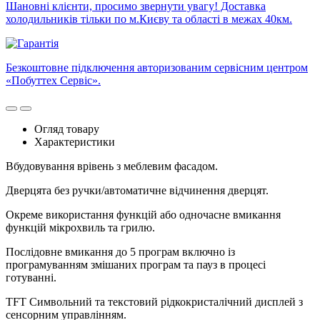
Шановні клієнти, просимо звернути увагу! Доставка
холодильників тільки по м.Києву та області в межах 40км.
Безкоштовне підключення авторизованим сервісним центром
«Побуттех Сервіс».
Огляд товару
Характеристики
Вбудовування врівень з меблевим фасадом.
Дверцята без ручки/автоматичне відчинення дверцят.
Окреме використання функцій або одночасне вмикання
функцій мікрохвиль та грилю.
Послідовне вмикання до 5 програм включно із
програмуванням змішаних програм та пауз в процесі
готуванні.
TFТ Символьний та текстовий рідкокристалічний дисплей з
сенсорним управлінням.