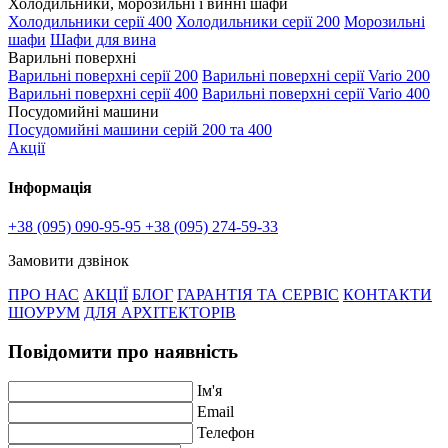
Холодильники, морозильні і винні шафи
Холодильники серії 400
Холодильники серії 200
Морозильні
шафи
Шафи для вина
Варильні поверхні
Варильні поверхні серії 200
Варильні поверхні серії Vario 200
Варильні поверхні серії 400
Варильні поверхні серії Vario 400
Посудомийні машини
Посудомийні машини серій 200 та 400
Акції
Інформація
+38 (095) 090-95-95
+38 (095) 274-59-33
Замовити дзвінок
ПРО НАС
АКЦІЇ
БЛОГ
ГАРАНТІЯ ТА СЕРВІС
КОНТАКТИ
ШОУРУМ
ДЛЯ АРХІТЕКТОРІВ
Повідомити про наявність
Ім'я
Email
Телефон