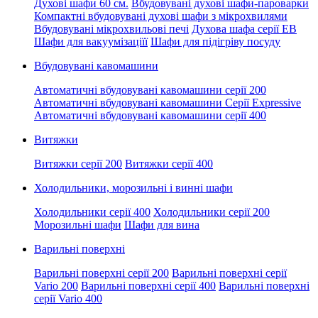
Духові шафи 60 см.
Вбудовувані духові шафи-пароварки
Компактні вбудовувані духові шафи з мікрохвилями
Вбудовувані мікрохвильові печі
Духова шафа серії EB
Шафи для вакуумізаціїї
Шафи для підігріву посуду
Вбудовувані кавомашини
Автоматичні вбудовувані кавомашини серії 200
Автоматичні вбудовувані кавомашини Серії Expressive
Автоматичні вбудовувані кавомашини серії 400
Витяжки
Витяжки серії 200
Витяжки серії 400
Холодильники, морозильні і винні шафи
Холодильники серії 400
Холодильники серії 200
Морозильні шафи
Шафи для вина
Варильні поверхні
Варильні поверхні серії 200
Варильні поверхні серії
Vario 200
Варильні поверхні серії 400
Варильні поверхні
серії Vario 400