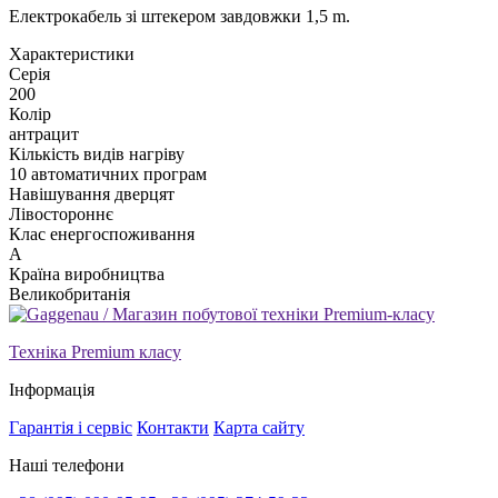
Електрокабель зі штекером завдовжки 1,5 m.
Xарактеристики
Серія
200
Колір
антрацит
Кількість видів нагріву
10 автоматичних програм
Навішування дверцят
Лівостороннє
Клас енергоспоживання
A
Країна виробництва
Великобританія
Техніка Premium класу
Інформація
Гарантія і сервіс
Контакти
Карта сайту
Наші телефони