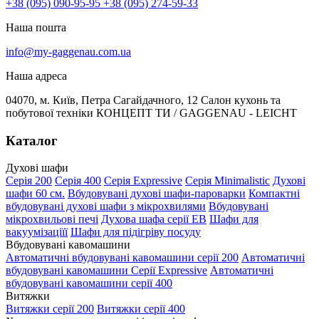
+38 (095) 090-95-95
+38 (095) 274-59-33
Наша пошта
info@my-gaggenau.com.ua
Наша адреса
04070, м. Київ, Петра Сагайдачного, 12 Салон кухонь та
побутової техніки КОНЦЕПТ ТИ / GAGGENAU - LEICHT
Каталог
Духові шафи
Серія 200
Серія 400
Серія Expressive
Серія Minimalistic
Духові
шафи 60 см.
Вбудовувані духові шафи-пароварки
Компактні
вбудовувані духові шафи з мікрохвилями
Вбудовувані
мікрохвильові печі
Духова шафа серії EB
Шафи для
вакуумізаціїї
Шафи для підігріву посуду
Вбудовувані кавомашини
Автоматичні вбудовувані кавомашини серії 200
Автоматичні
вбудовувані кавомашини Серії Expressive
Автоматичні
вбудовувані кавомашини серії 400
Витяжки
Витяжки серії 200
Витяжки серії 400