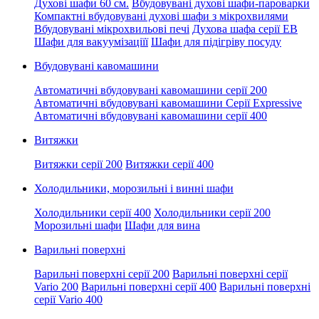
Духові шафи 60 см.
Вбудовувані духові шафи-пароварки
Компактні вбудовувані духові шафи з мікрохвилями
Вбудовувані мікрохвильові печі
Духова шафа серії EB
Шафи для вакуумізаціїї
Шафи для підігріву посуду
Вбудовувані кавомашини
Автоматичні вбудовувані кавомашини серії 200
Автоматичні вбудовувані кавомашини Серії Expressive
Автоматичні вбудовувані кавомашини серії 400
Витяжки
Витяжки серії 200
Витяжки серії 400
Холодильники, морозильні і винні шафи
Холодильники серії 400
Холодильники серії 200
Морозильні шафи
Шафи для вина
Варильні поверхні
Варильні поверхні серії 200
Варильні поверхні серії
Vario 200
Варильні поверхні серії 400
Варильні поверхні
серії Vario 400