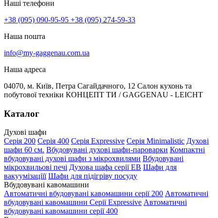
Наші телефони
+38 (095) 090-95-95
+38 (095) 274-59-33
Наша пошта
info@my-gaggenau.com.ua
Наша адреса
04070, м. Київ, Петра Сагайдачного, 12 Салон кухонь та
побутової техніки КОНЦЕПТ ТИ / GAGGENAU - LEICHT
Каталог
Духові шафи
Серія 200
Серія 400
Серія Expressive
Серія Minimalistic
Духові
шафи 60 см.
Вбудовувані духові шафи-пароварки
Компактні
вбудовувані духові шафи з мікрохвилями
Вбудовувані
мікрохвильові печі
Духова шафа серії EB
Шафи для
вакуумізаціїї
Шафи для підігріву посуду
Вбудовувані кавомашини
Автоматичні вбудовувані кавомашини серії 200
Автоматичні
вбудовувані кавомашини Серії Expressive
Автоматичні
вбудовувані кавомашини серії 400