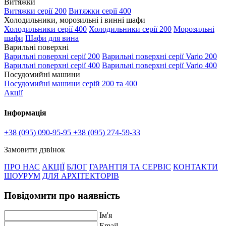
Витяжки
Витяжки серії 200
Витяжки серії 400
Холодильники, морозильні і винні шафи
Холодильники серії 400
Холодильники серії 200
Морозильні
шафи
Шафи для вина
Варильні поверхні
Варильні поверхні серії 200
Варильні поверхні серії Vario 200
Варильні поверхні серії 400
Варильні поверхні серії Vario 400
Посудомийні машини
Посудомийні машини серій 200 та 400
Акції
Інформація
+38 (095) 090-95-95
+38 (095) 274-59-33
Замовити дзвінок
ПРО НАС
АКЦІЇ
БЛОГ
ГАРАНТІЯ ТА СЕРВІС
КОНТАКТИ
ШОУРУМ
ДЛЯ АРХІТЕКТОРІВ
Повідомити про наявність
Ім'я
Email