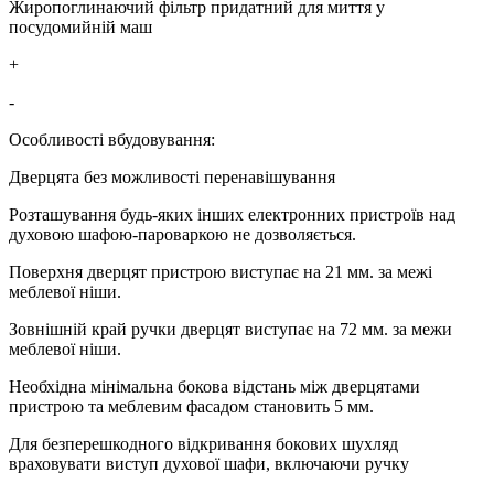
Жиропоглинаючий фільтр придатний для миття у
посудомийній маш
+
-
Особливості вбудовування:
Дверцята без можливості перенавішування
Розташування будь-яких інших електронних пристроїв над
духовою шафою-пароваркою не дозволяється.
Поверхня дверцят пристрою виступає на 21 мм. за межі
меблевої ніши.
Зовнішній край ручки дверцят виступає на 72 мм. за межи
меблевої ніши.
Необхідна мінімальна бокова відстань між дверцятами
пристрою та меблевим фасадом становить 5 мм.
Для безперешкодного відкривання бокових шухляд
враховувати виступ духової шафи, включаючи ручку