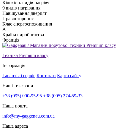
Кількість видів нагріву
9 видів нагрівання
Навішування дверцят
Правостороннє
Клас енергоспоживання
А
Країна виробництва
Франція
Техніка Premium класу
Інформація
Гарантія і сервіс
Контакти
Карта сайту
Наші телефони
+38 (095) 090-95-95
+38 (095) 274-59-33
Наша пошта
info@my-gaggenau.com.ua
Наша адреса