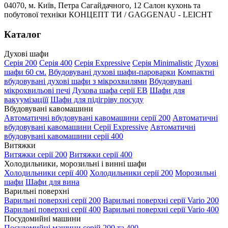
04070, м. Київ, Петра Сагайдачного, 12 Салон кухонь та
побутової техніки КОНЦЕПТ ТИ / GAGGENAU - LEICHT
Каталог
Духові шафи
Серія 200
Серія 400
Серія Expressive
Серія Minimalistic
Духові
шафи 60 см.
Вбудовувані духові шафи-пароварки
Компактні
вбудовувані духові шафи з мікрохвилями
Вбудовувані
мікрохвильові печі
Духова шафа серії EB
Шафи для
вакуумізаціїї
Шафи для підігріву посуду
Вбудовувані кавомашини
Автоматичні вбудовувані кавомашини серії 200
Автоматичні
вбудовувані кавомашини Серії Expressive
Автоматичні
вбудовувані кавомашини серії 400
Витяжки
Витяжки серії 200
Витяжки серії 400
Холодильники, морозильні і винні шафи
Холодильники серії 400
Холодильники серії 200
Морозильні
шафи
Шафи для вина
Варильні поверхні
Варильні поверхні серії 200
Варильні поверхні серії Vario 200
Варильні поверхні серії 400
Варильні поверхні серії Vario 400
Посудомийні машини
Посудомийні машини серій 200 та 400