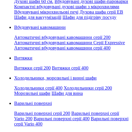
Духові шафи 60 см.
Вбудовувані духові шафи-пароварки
Компактні вбудовувані духові шафи з мікрохвилями
Вбудовувані мікрохвильові печі
Духова шафа серії EB
Шафи для вакуумізаціїї
Шафи для підігріву посуду
Вбудовувані кавомашини
Автоматичні вбудовувані кавомашини серії 200
Автоматичні вбудовувані кавомашини Серії Expressive
Автоматичні вбудовувані кавомашини серії 400
Витяжки
Витяжки серії 200
Витяжки серії 400
Холодильники, морозильні і винні шафи
Холодильники серії 400
Холодильники серії 200
Морозильні шафи
Шафи для вина
Варильні поверхні
Варильні поверхні серії 200
Варильні поверхні серії
Vario 200
Варильні поверхні серії 400
Варильні поверхні
серії Vario 400