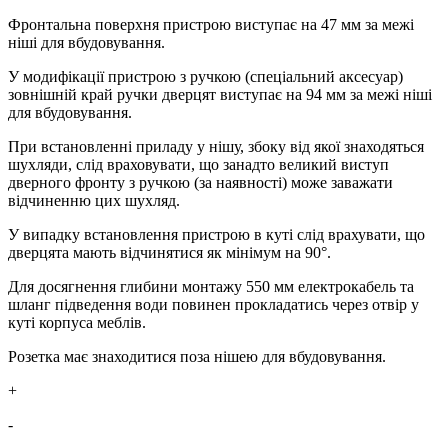
Фронтальна поверхня пристрою виступає на 47 мм за межі
ніші для вбудовування.
У модифікації пристрою з ручкою (спеціальний аксесуар)
зовнішній край ручки дверцят виступає на 94 мм за межі ніші
для вбудовування.
При встановленні приладу у нішу, збоку від якої знаходяться
шухляди, слід враховувати, що занадто великий виступ
дверного фронту з ручкою (за наявності) може заважати
відчиненню цих шухляд.
У випадку встановлення пристрою в куті слід врахувати, що
дверцята мають відчинятися як мінімум на 90°.
Для досягнення глибини монтажу 550 мм електрокабель та
шланг підведення води повинен прокладатись через отвір у
куті корпуса меблів.
Розетка має знаходитися поза нішею для вбудовування.
+
-