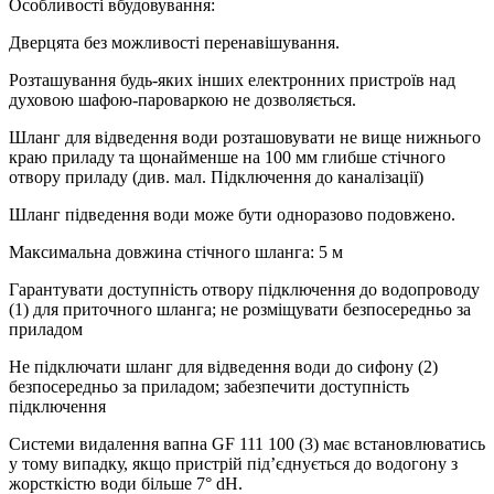
Особливості вбудовування:
Дверцята без можливості перенавішування.
Розташування будь-яких інших електронних пристроїв над
духовою шафою-пароваркою не дозволяється.
Шланг для відведення води розташовувати не вище нижнього
краю приладу та щонайменше на 100 мм глибше стічного
отвору приладу (див. мал. Підключення до каналізації)
Шланг підведення води може бути одноразово подовжено.
Максимальна довжина стічного шланга: 5 м
Гарантувати доступність отвору підключення до водопроводу
(1) для приточного шланга; не розміщувати безпосередньо за
приладом
Не підключати шланг для відведення води до сифону (2)
безпосередньо за приладом; забезпечити доступність
підключення
Системи видалення вапна GF 111 100 (3) має встановлюватись
у тому випадку, якщо пристрій під’єднується до водогону з
жорсткістю води більше 7° dH.