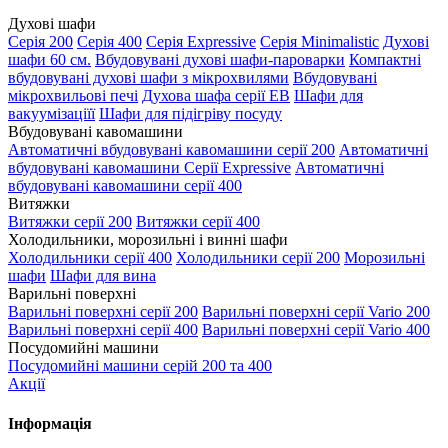
Духові шафи
Серія 200
Серія 400
Серія Expressive
Серія Minimalistic
Духові
шафи 60 см.
Вбудовувані духові шафи-пароварки
Компактні
вбудовувані духові шафи з мікрохвилями
Вбудовувані
мікрохвильові печі
Духова шафа серії EB
Шафи для
вакуумізаціїї
Шафи для підігріву посуду
Вбудовувані кавомашини
Автоматичні вбудовувані кавомашини серії 200
Автоматичні
вбудовувані кавомашини Серії Expressive
Автоматичні
вбудовувані кавомашини серії 400
Витяжки
Витяжки серії 200
Витяжки серії 400
Холодильники, морозильні і винні шафи
Холодильники серії 400
Холодильники серії 200
Морозильні
шафи
Шафи для вина
Варильні поверхні
Варильні поверхні серії 200
Варильні поверхні серії Vario 200
Варильні поверхні серії 400
Варильні поверхні серії Vario 400
Посудомийні машини
Посудомийні машини серій 200 та 400
Акції
Інформація