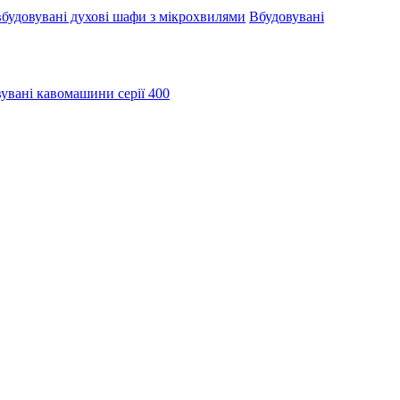
будовувані духові шафи з мікрохвилями
Вбудовувані
увані кавомашини серії 400