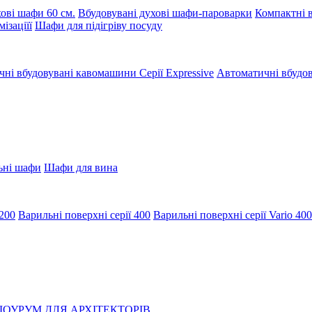
ові шафи 60 см.
Вбудовувані духові шафи-пароварки
Компактні в
ізаціїї
Шафи для підігріву посуду
ні вбудовувані кавомашини Серії Expressive
Автоматичні вбудов
ьні шафи
Шафи для вина
 200
Варильні поверхні серії 400
Варильні поверхні серії Vario 400
ОУРУМ
ДЛЯ АРХІТЕКТОРІВ