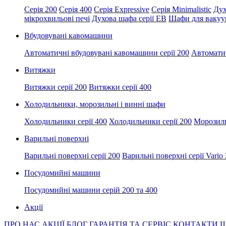
Серія 200
Серія 400
Серія Expressive
Серія Minimalistic
Дух
мікрохвильові печі
Духова шафа серії EB
Шафи для вакуум
Вбудовувані кавомашини
Автоматичні вбудовувані кавомашини серії 200
Автоматич
Витяжки
Витяжки серії 200
Витяжки серії 400
Холодильники, морозильні і винні шафи
Холодильники серії 400
Холодильники серії 200
Морозил
Варильні поверхні
Варильні поверхні серії 200
Варильні поверхні серії Vario
Посудомийні машини
Посудомийні машини серій 200 та 400
Акції
ПРО НАС
АКЦІЇ
БЛОГ
ГАРАНТІЯ ТА СЕРВІС
КОНТАКТИ
Ш