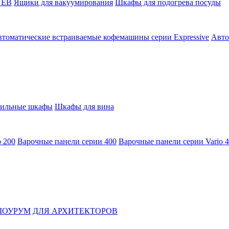
 EB
Ящики для вакуумирования
Шкафы для подогрева посуды
томатические встраиваемые кофемашины серии Expressive
Авто
ильные шкафы
Шкафы для вина
o 200
Варочные панели серии 400
Варочные панели серии Vario 
ОУРУМ
ДЛЯ АРХИТЕКТОРОВ