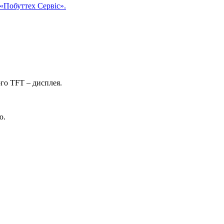
«Побуттех Сервіс».
го TFT – дисплея.
ю.