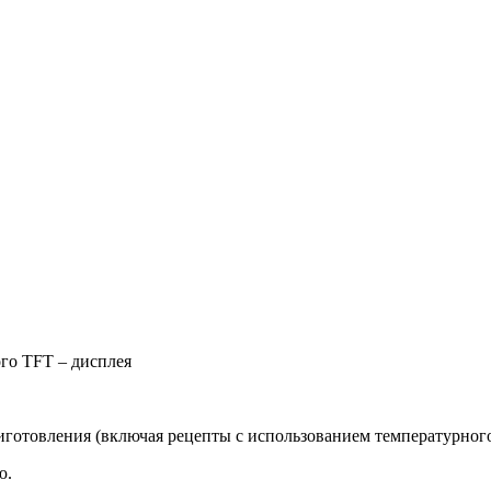
го TFT – дисплея
готовления (включая рецепты с использованием температурного
ю.