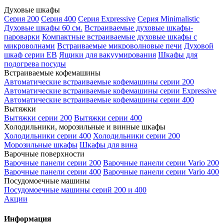
Духовые шкафы
Серия 200
Серия 400
Серия Expressive
Серия Minimalistic
Духовые шкафы 60 см.
Встраиваемые духовые шкафы-
пароварки
Компактные встраиваемые духовые шкафы с
микроволнами
Встраиваемые микроволновые печи
Духовой
шкаф серии EB
Ящики для вакуумирования
Шкафы для
подогрева посуды
Встраиваемые кофемашины
Автоматические встраиваемые кофемашины серии 200
Автоматические встраиваемые кофемашины серии Expressive
Автоматические встраиваемые кофемашины серии 400
Вытяжки
Вытяжки серии 200
Вытяжки серии 400
Холодильники, морозильные и винные шкафы
Холодильники серии 400
Холодильники серии 200
Морозильные шкафы
Шкафы для вина
Варочные поверхности
Варочные панели серии 200
Варочные панели серии Vario 200
Варочные панели серии 400
Варочные панели серии Vario 400
Посудомоечные машины
Посудомоечные машины серий 200 и 400
Акции
Информация