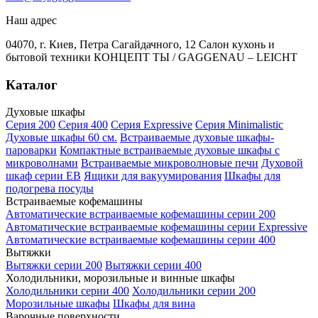
Наш адрес
04070, г. Киев, Петра Сагайдачного, 12 Салон кухонь и
бытовой техники КОНЦЕПТ ТЫ / GAGGENAU – LEICHT
Каталог
Духовые шкафы
Серия 200
Серия 400
Серия Expressive
Серия Minimalistic
Духовые шкафы 60 см.
Встраиваемые духовые шкафы-
пароварки
Компактные встраиваемые духовые шкафы с
микроволнами
Встраиваемые микроволновые печи
Духовой
шкаф серии EB
Ящики для вакуумирования
Шкафы для
подогрева посуды
Встраиваемые кофемашины
Автоматические встраиваемые кофемашины серии 200
Автоматические встраиваемые кофемашины серии Expressive
Автоматические встраиваемые кофемашины серии 400
Вытяжки
Вытяжки серии 200
Вытяжки серии 400
Холодильники, морозильные и винные шкафы
Холодильники серии 400
Холодильники серии 200
Морозильные шкафы
Шкафы для вина
Варочные поверхности