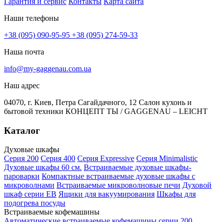
Гарантия и сервис
Контакты
Карта сайта
Наши телефоны
+38 (095) 090-95-95
+38 (095) 274-59-33
Наша почта
info@my-gaggenau.com.ua
Наш адрес
04070, г. Киев, Петра Сагайдачного, 12 Салон кухонь и
бытовой техники КОНЦЕПТ ТЫ / GAGGENAU – LEICHT
Каталог
Духовые шкафы
Серия 200
Серия 400
Серия Expressive
Серия Minimalistic
Духовые шкафы 60 см.
Встраиваемые духовые шкафы-
пароварки
Компактные встраиваемые духовые шкафы с
микроволнами
Встраиваемые микроволновые печи
Духовой
шкаф серии EB
Ящики для вакуумирования
Шкафы для
подогрева посуды
Встраиваемые кофемашины
Автоматические встраиваемые кофемашины серии 200