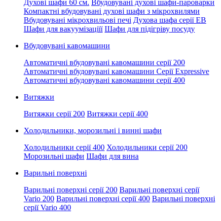
Духові шафи 60 см.
Вбудовувані духові шафи-пароварки
Компактні вбудовувані духові шафи з мікрохвилями
Вбудовувані мікрохвильові печі
Духова шафа серії EB
Шафи для вакуумізаціїї
Шафи для підігріву посуду
Вбудовувані кавомашини
Автоматичні вбудовувані кавомашини серії 200
Автоматичні вбудовувані кавомашини Серії Expressive
Автоматичні вбудовувані кавомашини серії 400
Витяжки
Витяжки серії 200
Витяжки серії 400
Холодильники, морозильні і винні шафи
Холодильники серії 400
Холодильники серії 200
Морозильні шафи
Шафи для вина
Варильні поверхні
Варильні поверхні серії 200
Варильні поверхні серії
Vario 200
Варильні поверхні серії 400
Варильні поверхні
серії Vario 400