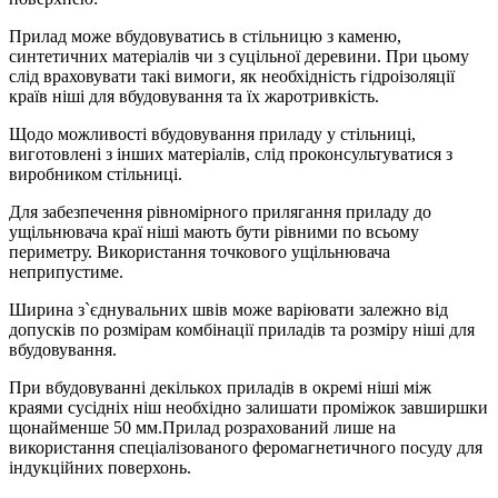
Прилад може вбудовуватись в стільницю з каменю,
синтетичних матеріалів чи з суцільної деревини. При цьому
слід враховувати такі вимоги, як необхідність гідроізоляції
країв ніші для вбудовування та їх жаротривкість.
Щодо можливості вбудовування приладу у стільниці,
виготовлені з інших матеріалів, слід проконсультуватися з
виробником стільниці.
Для забезпечення рівномірного прилягання приладу до
ущільнювача краї ніші мають бути рівними по всьому
периметру. Використання точкового ущільнювача
неприпустиме.
Ширина з`єднувальних швів може варіювати залежно від
допусків по розмірам комбінації приладів та розміру ніші для
вбудовування.
При вбудовуванні декількох приладів в окремі ніші між
краями сусідніх ніш необхідно залишати проміжок завширшки
щонайменше 50 мм.Прилад розрахований лише на
використання спеціалізованого феромагнетичного посуду для
індукційних поверхонь.