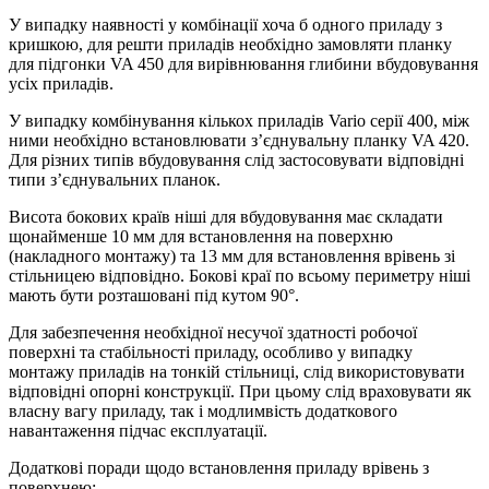
У випадку наявності у комбінації хоча б одного приладу з
кришкою, для решти приладів необхідно замовляти планку
для підгонки VA 450 для вирівнювання глибини вбудовування
усіх приладів.
У випадку комбінування кількох приладів Vario серії 400, між
ними необхідно встановлювати з’єднувальну планку VA 420.
Для різних типів вбудовування слід застосовувати відповідні
типи з’єднувальних планок.
Висота бокових країв ніші для вбудовування має складати
щонайменше 10 мм для встановлення на поверхню
(накладного монтажу) та 13 мм для встановлення врівень зі
стільницею відповідно. Бокові краї по всьому периметру ніші
мають бути розташовані під кутом 90°.
Для забезпечення необхідної несучої здатності робочої
поверхні та стабільності приладу, особливо у випадку
монтажу приладів на тонкій стільниці, слід використовувати
відповідні опорні конструкції. При цьому слід враховувати як
власну вагу приладу, так і модлимвість додаткового
навантаження підчас експлуатації.
Додаткові поради щодо встановлення приладу врівень з
поверхнею: