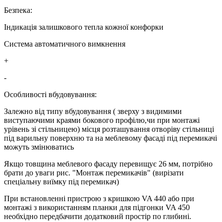
Безпека:
Індикація залишкового тепла кожної конфорки
Система автоматичного вимкнення
+
-
Особливості вбудовування:
Залежно від типу вбудовування ( зверху з видимими
виступаючими краями бокового профілю,чи при монтажі
урівень зі стільницею) місця розташування отворіву стільниці
під варильну поверхню та на меблевому фасаді під перемикачі
можуть змінюватись
Якщо товщина меблевого фасаду перевищує 26 мм, потрібно
брати до уваги рис. "Монтаж перемикачів" (вирізати
спеціальну виїмку під перемикач)
При встановленні пристрою з кришкою VA 440 або при
монтажі з використанням планки для підгонки VA 450
необхідно передбачити додатковий простір по глибині.