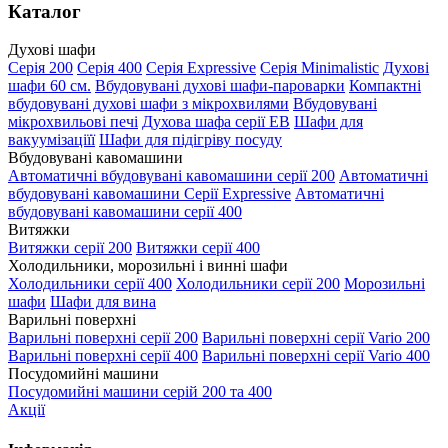
Каталог
Духові шафи
Серія 200
Серія 400
Серія Expressive
Серія Minimalistic
Духові
шафи 60 см.
Вбудовувані духові шафи-пароварки
Компактні
вбудовувані духові шафи з мікрохвилями
Вбудовувані
мікрохвильові печі
Духова шафа серії EB
Шафи для
вакуумізаціїї
Шафи для підігріву посуду
Вбудовувані кавомашини
Автоматичні вбудовувані кавомашини серії 200
Автоматичні
вбудовувані кавомашини Серії Expressive
Автоматичні
вбудовувані кавомашини серії 400
Витяжки
Витяжки серії 200
Витяжки серії 400
Холодильники, морозильні і винні шафи
Холодильники серії 400
Холодильники серії 200
Морозильні
шафи
Шафи для вина
Варильні поверхні
Варильні поверхні серії 200
Варильні поверхні серії Vario 200
Варильні поверхні серії 400
Варильні поверхні серії Vario 400
Посудомийні машини
Посудомийні машини серій 200 та 400
Акції