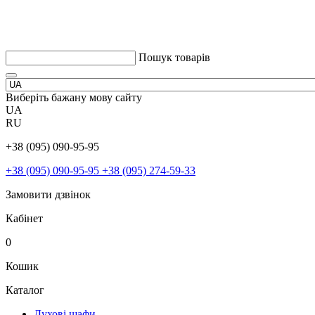
Пошук товарів
Виберіть бажану мову сайту
UA
RU
+38 (095) 090-95-95
+38 (095) 090-95-95
+38 (095) 274-59-33
Замовити дзвінок
Кабінет
0
Кошик
Каталог
Духові шафи