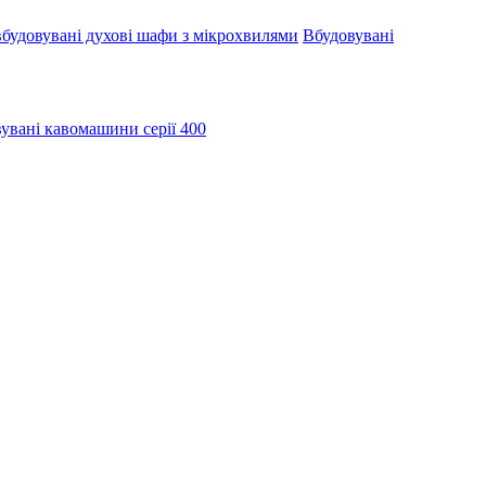
будовувані духові шафи з мікрохвилями
Вбудовувані
увані кавомашини серії 400