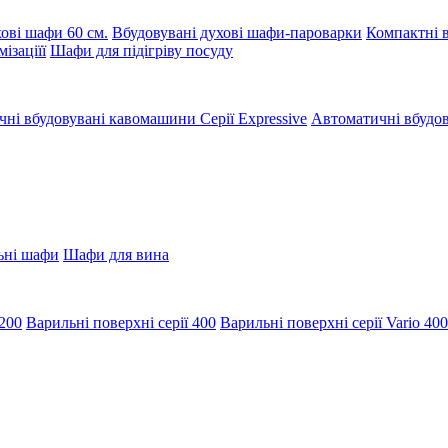
ові шафи 60 см.
Вбудовувані духові шафи-пароварки
Компактні в
ізаціїї
Шафи для підігріву посуду
ні вбудовувані кавомашини Серії Expressive
Автоматичні вбудов
ьні шафи
Шафи для вина
 200
Варильні поверхні серії 400
Варильні поверхні серії Vario 400