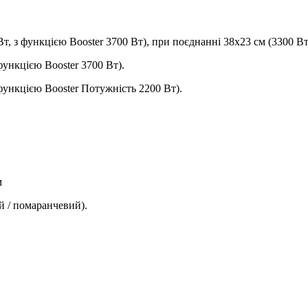
т, з функцією Booster 3700 Вт), при поєднанні 38х23 см (3300 Вт,
функцією Booster 3700 Вт).
функцією Booster Потужність 2200 Вт).
м
й / помаранчевий).