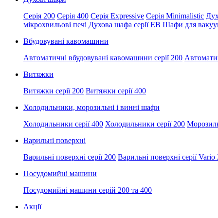
Серія 200
Серія 400
Серія Expressive
Серія Minimalistic
Дух
мікрохвильові печі
Духова шафа серії EB
Шафи для вакуум
Вбудовувані кавомашини
Автоматичні вбудовувані кавомашини серії 200
Автоматич
Витяжки
Витяжки серії 200
Витяжки серії 400
Холодильники, морозильні і винні шафи
Холодильники серії 400
Холодильники серії 200
Морозил
Варильні поверхні
Варильні поверхні серії 200
Варильні поверхні серії Vario
Посудомийні машини
Посудомийні машини серій 200 та 400
Акції