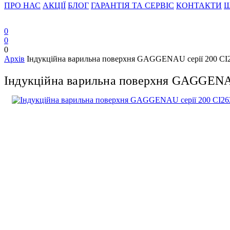
ПРО НАС
АКЦІЇ
БЛОГ
ГАРАНТІЯ ТА СЕРВІС
КОНТАКТИ
Ш
0
0
0
Архів
Індукційна варильна поверхня GAGGENAU серії 200 CI
Індукційна варильна поверхня GAGGENAU