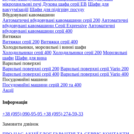
мікрохвильові печі
Духова шафа серії EB
Шафи для
вакуумізаціїї
Шафи для підігріву посуду
Вбудовувані кавомашини
Автоматичні вбудовувані кавомашини серії 200
Автоматичні
вбудовувані кавомашини Серії Expressive
Автоматичні
вбудовувані кавомашини серії 400
Витяжки
Витяжки серії 200
Витяжки серії 400
Холодильники, морозильні і винні шафи
Холодильники серії 400
Холодильники серії 200
Морозильні
шафи
Шафи для вина
Варильні поверхні
Варильні поверхні серії 200
Варильні поверхні серії Vario 200
Варильні поверхні серії 400
Варильні поверхні серії Vario 400
Посудомийні машини
Посудомийні машини серій 200 та 400
Акції
Інформація
+38 (095) 090-95-95
+38 (095) 274-59-33
Замовити дзвінок