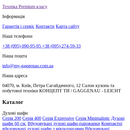
Техніка Premium класу
Інформація
Гарантія і сервіс
Контакти
Карта сайту
Наші телефони
+38 (095) 090-95-95
+38 (095) 274-59-33
Наша пошта
info@my-gaggenau.com.ua
Наша адреса
04070, м. Київ, Петра Сагайдачного, 12 Салон кухонь та
побутової техніки КОНЦЕПТ ТИ / GAGGENAU - LEICHT
Каталог
Духові шафи
Серія 200
Серія 400
Серія Expressive
Серія Minimalistic
Духові
шафи 60 см.
Вбудовувані духові шафи-пароварки
Компактні
вбудовувані духові шафи з мікрохвилями
Вбудовувані