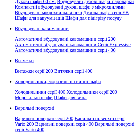
Духові шафи 60 см.
Вбудовувані духові шафи-пароварки
Компактні вбудовувані духові шафи з мікрохвилями
Вбудовувані мікрохвильові печі
Духова шафа серії EB
Шафи для вакуумізаціїї
Шафи для підігріву посуду
Вбудовувані кавомашини
Автоматичні вбудовувані кавомашини серії 200
Автоматичні вбудовувані кавомашини Серії Expressive
Автоматичні вбудовувані кавомашини серії 400
Витяжки
Витяжки серії 200
Витяжки серії 400
Холодильники, морозильні і винні шафи
Холодильники серії 400
Холодильники серії 200
Морозильні шафи
Шафи для вина
Варильні поверхні
Варильні поверхні серії 200
Варильні поверхні серії
Vario 200
Варильні поверхні серії 400
Варильні поверхні
серії Vario 400