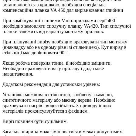
встановлюється з кришкою, необхідна спеціальна
компенсаційна планка VA 450 для вирівнювання глибини
При комбінуванні з іншими Vario-приладами серії 400
необхідно замовляти сполучну планку VA420. Тип сполучної
планки залежить від варіанту монтажу приладів.
При плануванні вирізу необхідно враховувати тип монтажу
(внакладку або на одному рівні зі стільницею). Кут вирізу в
стільниці має дорівнювати 90 °.
Якщо робоча поверхня тонка, її необхідно зміцнити.
Необхідно враховувати вагу приладу і додаткове
навантаження.
Додаткові рекомендації для установки урівень:
Установка можлива в стільницю, зроблену з каменю,
синтетичного матеріалу або масиву дерева. Необхідно
враховувати нагрів і водостійкість. З приводу інших
матеріалів проконсультуйтеся з фахівцем.
Виріз повинен бути суцільним.
Загальна ширина може змінюватися в межах допустимих