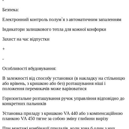
Безпека:
Електронний контроль полум`я з автоматичним запаленням
Індикатори залишкового тепла для кожної конфорки
Захист на час відпустки
+
-
Особливості вбудовування:
В залежності від способу установки (в накладку на стільницю
або врівень, з кришкою або без) розташування ніші і
положення перемикачів може варіюватися
Горизонтальне розташування ручок управління відповідно до
конкретних пальників
Установка приладу з кришкою VA 440 або з компенсаційною
планкою VA 450 тягне за собою зміну глибини вирізу
При монтажі комбінації приладів, коли хоча б один з них