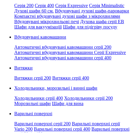
Серія 200
Серія 400
Серія Expressive
Серія Minimalistic
Духові шафи 60 см.
Вбудовувані духові шафи-пароварки
Компактні вбудовувані духові шафи з мікрохвилями
Вбудовувані мікрохвильові печі
Духова шафа серії EB
Шафи для вакуумізаціїї
Шафи для підігріву посуду
Вбудовувані кавомашини
Автоматичні вбудовувані кавомашини серії 200
Автоматичні вбудовувані кавомашини Серії Expressive
Автоматичні вбудовувані кавомашини серії 400
Витяжки
Витяжки серії 200
Витяжки серії 400
Холодильники, морозильні і винні шафи
Холодильники серії 400
Холодильники серії 200
Морозильні шафи
Шафи для вина
Варильні поверхні
Варильні поверхні серії 200
Варильні поверхні серії
Vario 200
Варильні поверхні серії 400
Варильні поверхні