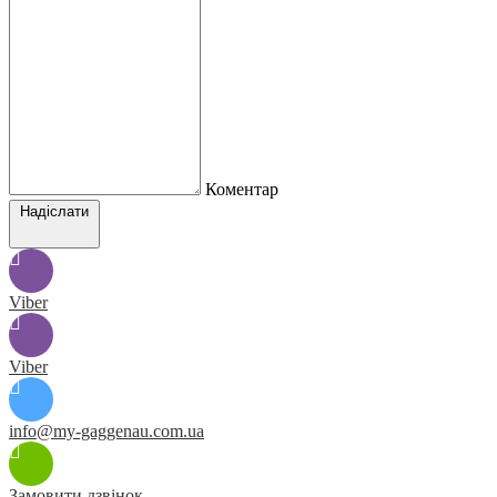
Коментар
Надіслати
Viber
Viber
info@my-gaggenau.com.ua
Замовити дзвінок