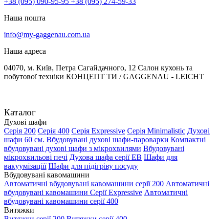
+38 (095) 090-95-95
+38 (095) 274-59-33
Наша пошта
info@my-gaggenau.com.ua
Наша адреса
04070, м. Київ, Петра Сагайдачного, 12 Салон кухонь та
побутової техніки КОНЦЕПТ ТИ / GAGGENAU - LEICHT
Каталог
Духові шафи
Серія 200
Серія 400
Серія Expressive
Серія Minimalistic
Духові
шафи 60 см.
Вбудовувані духові шафи-пароварки
Компактні
вбудовувані духові шафи з мікрохвилями
Вбудовувані
мікрохвильові печі
Духова шафа серії EB
Шафи для
вакуумізаціїї
Шафи для підігріву посуду
Вбудовувані кавомашини
Автоматичні вбудовувані кавомашини серії 200
Автоматичні
вбудовувані кавомашини Серії Expressive
Автоматичні
вбудовувані кавомашини серії 400
Витяжки
Витяжки серії 200
Витяжки серії 400