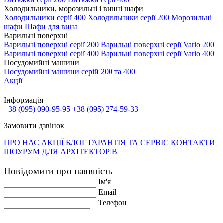
Холодильники, морозильні і винні шафи
Холодильники серії 400
Холодильники серії 200
Морозильні
шафи
Шафи для вина
Варильні поверхні
Варильні поверхні серії 200
Варильні поверхні серії Vario 200
Варильні поверхні серії 400
Варильні поверхні серії Vario 400
Посудомийні машини
Посудомийні машини серій 200 та 400
Акції
Інформація
+38 (095) 090-95-95
+38 (095) 274-59-33
Замовити дзвінок
ПРО НАС
АКЦІЇ
БЛОГ
ГАРАНТІЯ ТА СЕРВІС
КОНТАКТИ
ШОУРУМ
ДЛЯ АРХІТЕКТОРІВ
Повідомити про наявність
Ім'я
Email
Телефон