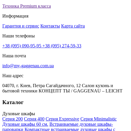
Техника Premium класса
Информация
Гарантия и сервис
Контакты
Карта сайта
Наши телефоны
+38 (095) 090-95-95
+38 (095) 274-59-33
Наша почта
info@my-gaggenau.com.ua
Наш адрес
04070, г. Киев, Петра Сагайдачного, 12 Салон кухонь и
бытовой техники КОНЦЕПТ ТЫ / GAGGENAU – LEICHT
Каталог
Духовые шкафы
Серия 200
Серия 400
Серия Expressive
Серия Minimalistic
Духовые шкафы 60 см.
Встраиваемые духовые шкафы-
пароварки
Компактные встраиваемые духовые шкафы с