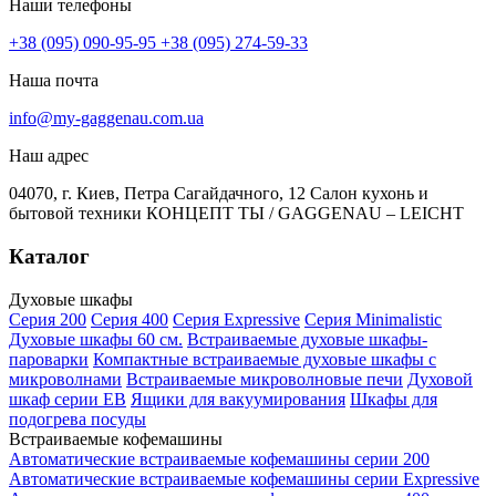
Наши телефоны
+38 (095) 090-95-95
+38 (095) 274-59-33
Наша почта
info@my-gaggenau.com.ua
Наш адрес
04070, г. Киев, Петра Сагайдачного, 12 Салон кухонь и
бытовой техники КОНЦЕПТ ТЫ / GAGGENAU – LEICHT
Каталог
Духовые шкафы
Серия 200
Серия 400
Серия Expressive
Серия Minimalistic
Духовые шкафы 60 см.
Встраиваемые духовые шкафы-
пароварки
Компактные встраиваемые духовые шкафы с
микроволнами
Встраиваемые микроволновые печи
Духовой
шкаф серии EB
Ящики для вакуумирования
Шкафы для
подогрева посуды
Встраиваемые кофемашины
Автоматические встраиваемые кофемашины серии 200
Автоматические встраиваемые кофемашины серии Expressive