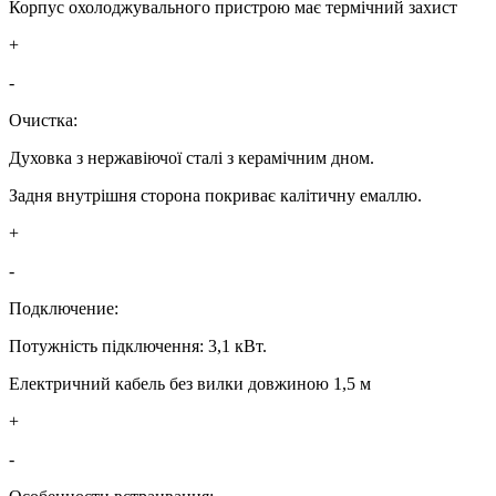
Корпус охолоджувального пристрою має термічний захист
+
-
Очистка:
Духовка з нержавіючої сталі з керамічним дном.
Задня внутрішня сторона покриває калітичну емаллю.
+
-
Подключение:
Потужність підключення: 3,1 кВт.
Електричний кабель без вилки довжиною 1,5 м
+
-