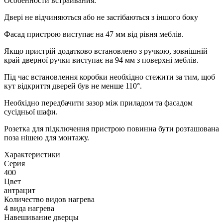
Особенности встраивания:
Двері не відчиняються або не застібаються з іншого боку
Фасад пристрою виступає на 47 мм від рівня меблів.
Якщо пристрій додатково встановлено з ручкою, зовнішній
край дверної ручки виступає на 94 мм з поверхні меблів.
Під час встановлення коробки необхідно стежити за тим, щоб
кут відкриття дверей був не менше 110°.
Необхідно передбачити зазор між приладом та фасадом
сусідньої шафи.
Розетка для підключення пристрою повинна бути розташована
поза нішею для монтажу.
Xарактеристики
Серия
400
Цвет
антрацит
Количество видов нагрева
4 вида нагрева
Навешивание дверцы