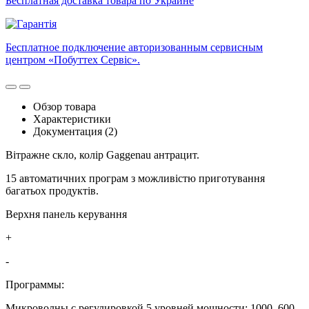
Бесплатная доставка товара по Украине
Бесплатное подключение авторизованным сервисным
центром «Побуттех Сервіс».
Обзор товара
Характеристики
Документация (2)
Вітражне скло, колір Gaggenau антрацит.
15 автоматичних програм з можливістю приготування
багатьох продуктів.
Верхня панель керування
+
-
Программы:
Микроволны с регулировкой 5 уровней мощности: 1000, 600,