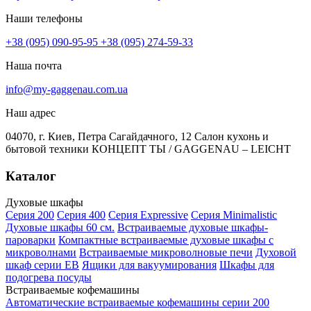
Наши телефоны
+38 (095) 090-95-95
+38 (095) 274-59-33
Наша почта
info@my-gaggenau.com.ua
Наш адрес
04070, г. Киев, Петра Сагайдачного, 12 Салон кухонь и
бытовой техники КОНЦЕПТ ТЫ / GAGGENAU – LEICHT
Каталог
Духовые шкафы
Серия 200
Серия 400
Серия Expressive
Серия Minimalistic
Духовые шкафы 60 см.
Встраиваемые духовые шкафы-
пароварки
Компактные встраиваемые духовые шкафы с
микроволнами
Встраиваемые микроволновые печи
Духовой
шкаф серии EB
Ящики для вакуумирования
Шкафы для
подогрева посуды
Встраиваемые кофемашины
Автоматические встраиваемые кофемашины серии 200