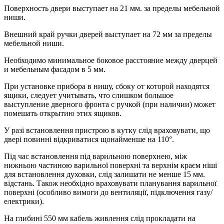
Поверхность двери выступает на 21 мм. за пределы мебельной
ниши.
Внешний край ручки дверей выступает на 72 мм за пределы
мебельной ниши.
Необходимо минимальное боковое расстояние между дверцей
и мебельным фасадом в 5 мм.
При установке прибора в нишу, сбоку от которой находятся
ящики, следует учитывать, что слишком большое
выступление дверного фронта с ручкой (при наличии) может
помешать открытию этих ящиков.
У разі встановлення пристрою в кутку слід враховувати, що
двері повинні відкриватися щонайменше на 110°.
Під час встановлення під варильною поверхнею, між
нижньою частиною варильної поверхні та верхнім краєм ніші
для встановлення духовки, слід залишати не менше 15 мм.
відстань. Також необхідно враховувати планування варильної
поверхні (особливо вимоги до вентиляції, підключення газу/
електрики).
На глибині 550 мм кабель живлення слід прокладати на