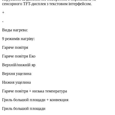
сенсорного TFT-дисплея з текстовим інтерфейсом.
+
-
Виды нагрева:
9 режимів нагріву:
Гаряче повітря
Гаряче повітря Еко
Верхній/нижній яр
Верхня ущелина
Нижня ущелина
Гаряче повітря + низька температура
Гриль большой площади + конвекция
Гриль большой площади